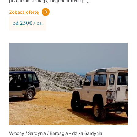
przepełnione magią i legendami Nie [...]
Zobacz ofertę
od 250
€ / os.
Włochy / Sardynia / Barbagia - dzika Sardynia