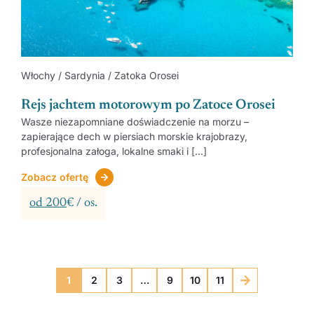
Włochy / Sardynia / Zatoka Orosei
Rejs jachtem motorowym po Zatoce Orosei
Wasze niezapomniane doświadczenie na morzu –
zapierające dech w piersiach morskie krajobrazy,
profesjonalna załoga, lokalne smaki i [...]
Zobacz ofertę
od 200
€ / os.
1
2
3
…
9
10
11