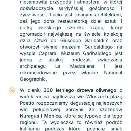
niesamowita przygoda i atmosfera, w której
doświadczycie sardyńskiej gościnności i
życzliwości. Lucio jest znanym architektem,
zaś jego żona restauratorką dzieł sztuki i
córką włoskiego członka rządu, który
zgromadził największą na świecie kolekcję
dzieł sztuki po Giuseppe Garibaldim oraz
otworzył słynne muzeum Garibaldiego na
wyspie Caprera. Muzeum Garibaldiego jest
jedną z atrakcji podczas zwiedzania
archipelagu La Maddalena i jest
rekomendowane przez włoskie National
Geographic.
W cieniu
300 letniego drzewa oliwnego
z
widokiem na najdłuższą we Włoszech plażę
Poetto rozpoczniemy degustację najlepszych
win południowej Sardynii ze szczepów
Nuragus i Monica
, które są typowe dla tego
regionu. Ta wycieczka to również podróż
kulinarna podczas której poznasz smak