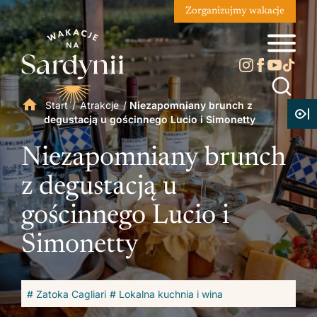
Zorganizujmy wakacje
Start
/
Atrakcje
/
Niezapomniany brunch z
degustacją u gościnnego Lucio i Simonetty
Niezapomniany brunch
z degustacją u
gościnnego Lucio i
Simonetty
# Zatoka Cagliari
# Lokalna kuchnia i wina