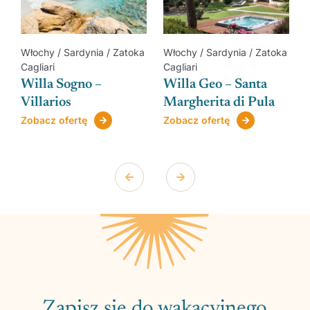
a
Włochy / Sardynia / Zatoka
Włochy / Sardynia / Zatoka
Cagliari
Cagliari
Willa Sogno –
Willa Geo – Santa
Villarios
Margherita di Pula
Zobacz ofertę
Zobacz ofertę
Zapisz się do wakacyjnego