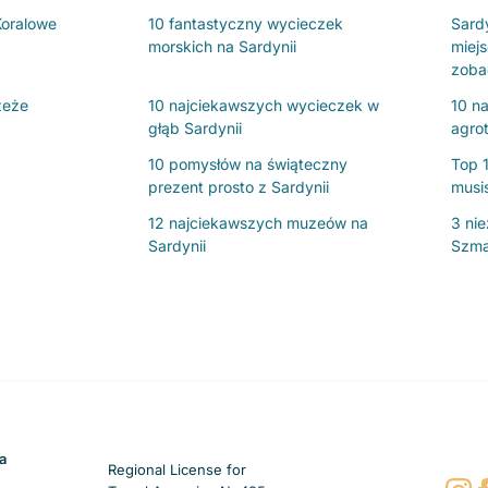
Koralowe
10 fantastyczny wycieczek
Sard
morskich na Sardynii
miejs
zoba
zeże
10 najciekawszych wycieczek w
10 na
głąb Sardynii
agro
10 pomysłów na świąteczny
Top 
prezent prosto z Sardynii
musi
12 najciekawszych muzeów na
3 ni
Sardynii
Szma
a
Regional License for