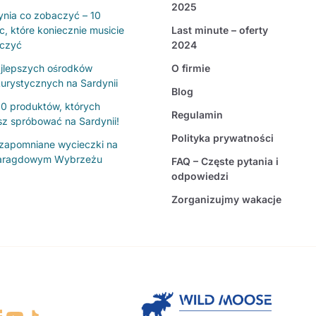
2025
ynia co zobaczyć – 10
c, które koniecznie musicie
Last minute – oferty
czyć
2024
jlepszych ośrodków
O firmie
turystycznych na Sardynii
Blog
10 produktów, których
Regulamin
sz spróbować na Sardynii!
Polityka prywatności
ezapomniane wycieczki na
ragdowym Wybrzeżu
FAQ – Częste pytania i
odpowiedzi
Zorganizujmy wakacje