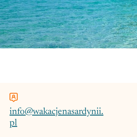
info@wakacjenasardynii.
pl