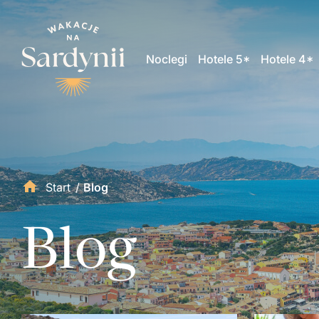
Noclegi
Hotele 5*
Hotele 4*
Start
/
Blog
Blog