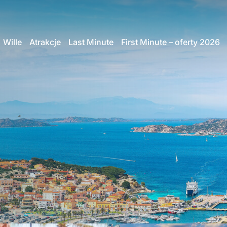
Wille
Atrakcje
Last Minute
First Minute – oferty 2026