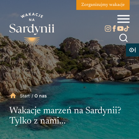
Zorganizujmy wakacje
Start
/
O nas
Wakacje marzeń na Sardynii?
Tylko z nami...