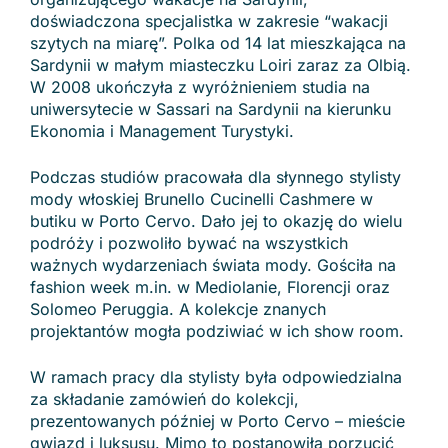
doświadczona specjalistka w zakresie “wakacji
szytych na miarę”. Polka od 14 lat mieszkająca na
Sardynii w małym miasteczku Loiri zaraz za Olbią.
W 2008 ukończyła z wyróżnieniem studia na
uniwersytecie w Sassari na Sardynii na kierunku
Ekonomia i Management Turystyki.
Podczas studiów pracowała dla słynnego stylisty
mody włoskiej Brunello Cucinelli Cashmere w
butiku w Porto Cervo. Dało jej to okazję do wielu
podróży i pozwoliło bywać na wszystkich
ważnych wydarzeniach świata mody. Gościła na
fashion week m.in. w Mediolanie, Florencji oraz
Solomeo Peruggia. A kolekcje znanych
projektantów mogła podziwiać w ich show room.
W ramach pracy dla stylisty była odpowiedzialna
za składanie zamówień do kolekcji,
prezentowanych później w Porto Cervo – mieście
gwiazd i luksusu. Mimo to postanowiła porzucić