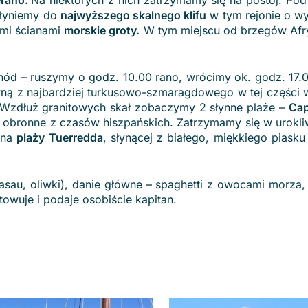
erano.
Na niektórych z nich zatrzymamy się na postój. Pod
płyniemy do
najwyższego skalnego klifu
w tym rejonie o w
mi ścianami
morskie groty.
W tym miejscu od brzegów Afryk
hód – ruszymy o godz. 10.00 rano, wrócimy ok. godz. 17.
ną z najbardziej turkusowo-szmaragdowego w tej części 
 Wzdłuż granitowych skał zobaczymy 2 słynne plaże –
Cap
e obronne z czasów hiszpańskich. Zatrzymamy się w urokli
 na
plaży Tuerredda
, słynącej z białego, miękkiego piasku
rasau, oliwki), danie główne – spaghetti z owocami morza,
owuje i podaje osobiście kapitan.