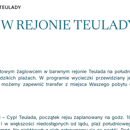
 TEULADY
W REJONIE TEULAD
towym żaglowcem w barwnym rejonie Teulada na południ
 dzikich plażach. W programie wycieczki przewidziany j
 możemy zapewnić transfer z miejsca Waszego pobytu 
 – Cypl Teulada, początek rejsu zaplanowany na godz. 1
h i w większości niedostępnych od lądu, plaż południow