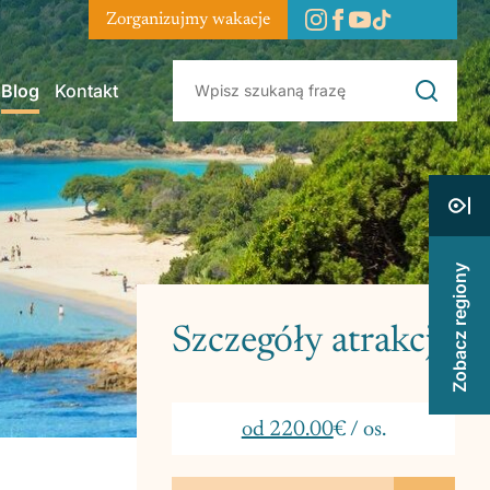
Zorganizujmy wakacje
Blog
Kontakt
Zobacz regiony
Szczegóły atrakcji
od 220.00
€ / os.