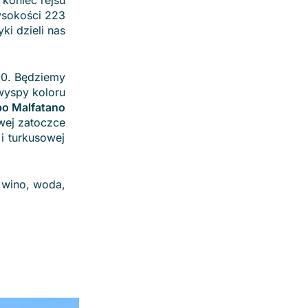
 koniec rejsu
ysokości 223
i dzieli nas
00. Będziemy
wyspy koloru
o Malfatano
wej zatoczce
 i turkusowej
 wino, woda,