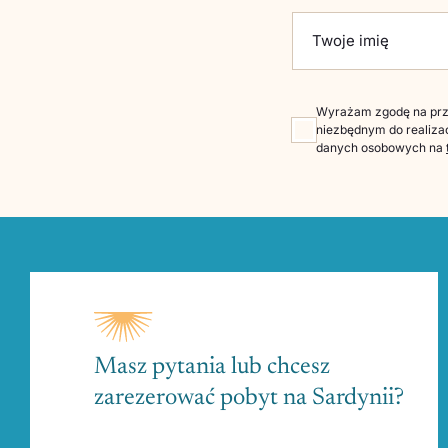
Please leave this fie
Twoje imię
Wyrażam zgodę na prze
niezbędnym do realizac
danych osobowych na
Masz pytania lub chcesz
zarezerować pobyt na Sardynii?