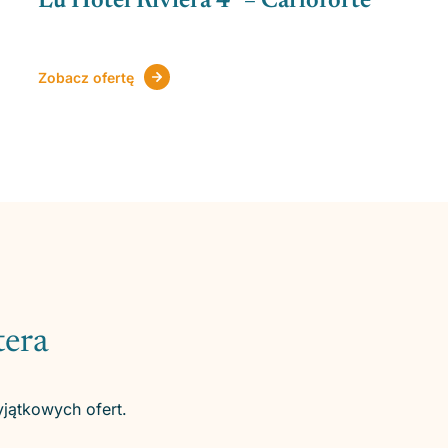
Lu Hotel Riviera 4* – Carloforte
Zobacz ofertę
tera
yjątkowych ofert.