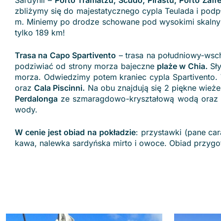
Sardynii –
Porto Tramatzu, Scudo, Pirastu, Porto Zaff
zbliżymy się do majestatycznego cypla Teulada i pod
m. Miniemy po drodze schowane pod wysokimi skalny
tylko 189 km!
Trasa na Capo Spartivento
– trasa na południowy-wsc
podziwiać od strony morza bajeczne
plaże w Chia.
Sły
morza. Odwiedzimy potem kraniec cypla Spartivento.
oraz
Cala Piscinni.
Na obu znajdują się 2 piękne wież
Perdalonga
ze szmaragdowo-kryształową wodą oraz
wody.
W cenie jest obiad na pokładzie
: przystawki (pane ca
kawa, nalewka sardyńska mirto i owoce. Obiad przygot