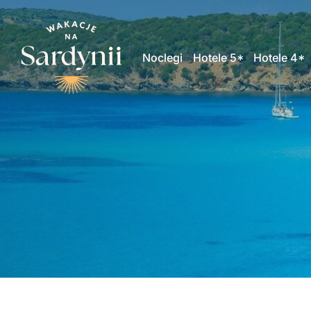
Noclegi
Hotele 5*
Hotele 4*