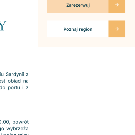
Zarezerwuj
Y
Poznaj region
u Sardynii z
est obiad na
do portu i z
0.00, powrót
ego wybrzeża