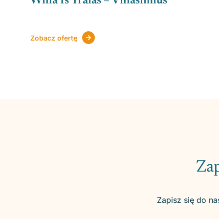
Willa Is Traias – Villasimius
Zobacz ofertę
Zap
Zapisz się do na