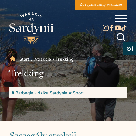
Zorganizujmy wakacje
Start
/
Atrakcje
/
Trekking
Trekking
# Barbagia - dzika Sardynia
# Sport