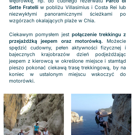
wędrówkę, np. do cudnego rezerwatu
Parco di
Sette Fratelli
w pobliżu Villasimius i Costa Rei lub
niezwykłymi panoramicznymi ścieżkami po
wzgórzach okalających plaże w Chia.
Ciekawym pomysłem jest
połączenie trekkingu z
przejażdżką jeepem oraz motorówką.
Możecie
spędzić cudowny, pełen aktywności fizycznej i
bajecznych krajobrazów dzień podjeżdżając
jeepem z kierowcą w określone miejsce i stamtąd
pieszo pokonać ciekawą trasę trekkingową, by na
koniec w ustalonym miejscu wskoczyć do
motorówki.