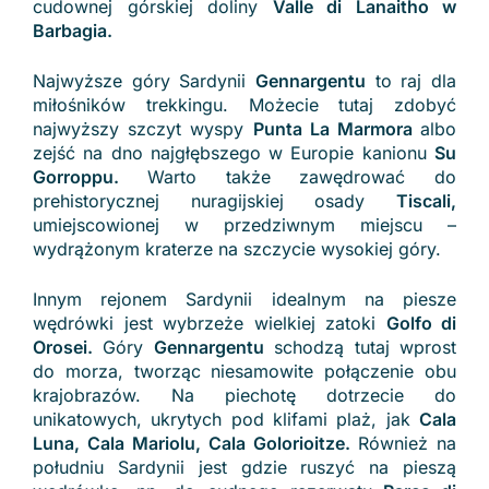
cudownej górskiej doliny
Valle di Lanaitho w
Barbagia.
Najwyższe góry Sardynii
Gennargentu
to raj dla
miłośników trekkingu. Możecie tutaj zdobyć
najwyższy szczyt wyspy
Punta La Marmora
albo
zejść na dno najgłębszego w Europie kanionu
Su
Gorroppu.
Warto także zawędrować do
prehistorycznej nuragijskiej osady
Tiscali,
umiejscowionej w przedziwnym miejscu –
wydrążonym kraterze na szczycie wysokiej góry.
Innym rejonem Sardynii idealnym na piesze
wędrówki jest wybrzeże wielkiej zatoki
Golfo di
Orosei.
Góry
Gennargentu
schodzą tutaj wprost
do morza, tworząc niesamowite połączenie obu
krajobrazów. Na piechotę dotrzecie do
unikatowych, ukrytych pod klifami plaż, jak
Cala
Luna, Cala Mariolu, Cala Golorioitze.
Również na
południu Sardynii jest gdzie ruszyć na pieszą