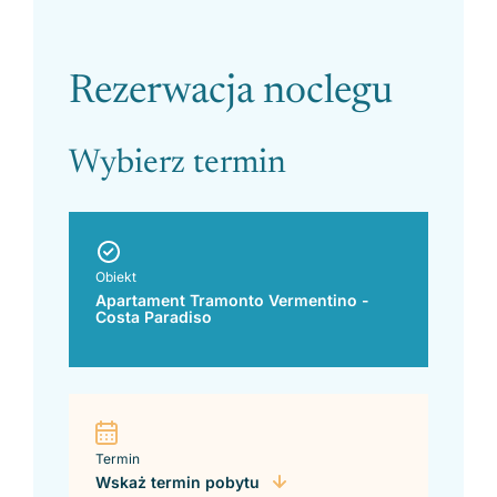
Please leave this field empty.
Rezerwacja noclegu
Wybierz termin
Obiekt
Apartament Tramonto Vermentino -
Costa Paradiso
Termin
Wskaż termin pobytu