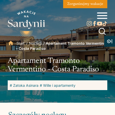
Zorganizujmy wakacje
Start
/
Noclegi
/
Apartament Tramonto Vermentino
– Costa Paradiso
Apartament Tramonto
Vermentino - Costa Paradiso
# Zatoka Asinara
# Wille i apartamenty