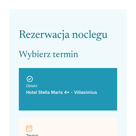
Please leave this field empty.
Rezerwacja noclegu
Wybierz termin
Obiekt
Hotel Stella Maris 4* - Villasimius
Termin