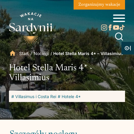
Zorganizujmy wakacje
Start
/
Noclegi
/
Hotel Stella Maris 4* – Villasimius
Hotel Stella Maris 4* -
Villasimius
# Villasimus i Costa Rei
# Hotele 4*