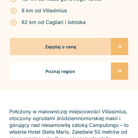
6 km od Villasimius
62 km od Cagliari i lotniska
Zapytaj o cenę
Poznaj region
Położony w malowniczej miejscowości Villasimius,
otoczony ogrodami śródziemnomorskiej makii i
górujący nad niesamowitą zatoką Campulongu – to
właśnie Hotel Stella Maris. Zaledwie 50 metrów od