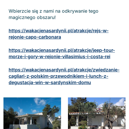
Wbierzcie się z nami na odkrywanie tego
magicznego obszaru!
https://wakacjenasardynii.pl/atrakcje/rejs-w-
rejonie-capo-carbonara
https://wakacjenasardynii.pl/atrakcje/jeep-tour-
morze-i-gory-w-rejonie-villasimius-i-costa-rei
https://wakacjenasardynii.pl/atrakcje/zwiedzanie-
cagliari-z-polskim-przewodnikiem-i-lunch-z-
degustacja-win-w-sardynskim-domu