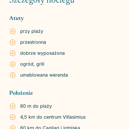
Szczegóły noclegu
Atuty
przy plaży
przestronna
dobrze wyposażona
ogród, grill
umeblowana weranda
Położenie
80 m do plaży
4,5 km do centrum Villasimius
60 km do Cagliari i lotniska