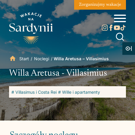
Zorganizujmy wakacje
Start
/
Noclegi
/
Willa Aretusa – Villasimius
Willa Aretusa - Villasimius
# Villasimus i Costa Rei
# Wille i apartamenty