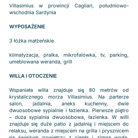
Villasimius w prowincji Cagliari, południowo-
wschodnia Sardynia
WYPOSAŻENIE
3 łóżka małżeńskie
klimatyzacja, pralka, mikrofalówka, tv, parking,
umeblowana weranda, grill
WILLA I OTOCZENIE
Wspaniała willa znajduje się 80 metrów od
krystalicznego morza Villasimius. Na parterze
salon, jadalnia, aneks kuchenny, dwie
dwuosobowe sypialnie i łazienka. Pierwsze piętro
– duża sypialnia dwuosobowa, łazienka. W willi
znajduje się duże patio z jadalnią i miejscem do
relaksu, weranda z miejscem na grilla i prysznicem
na świeżym powietrzu z ciepłą i zimną wodą,