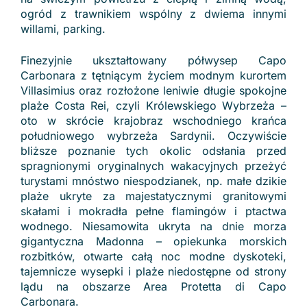
ogród z trawnikiem wspólny z dwiema innymi
willami, parking.
Finezyjnie ukształtowany półwysep Capo
Carbonara z tętniącym życiem modnym kurortem
Villasimius oraz rozłożone leniwie długie spokojne
plaże Costa Rei, czyli Królewskiego Wybrzeża –
oto w skrócie krajobraz wschodniego krańca
południowego wybrzeża Sardynii. Oczywiście
bliższe poznanie tych okolic odsłania przed
spragnionymi oryginalnych wakacyjnych przeżyć
turystami mnóstwo niespodzianek, np. małe dzikie
plaże ukryte za majestatycznymi granitowymi
skałami i mokradła pełne flamingów i ptactwa
wodnego. Niesamowita ukryta na dnie morza
gigantyczna Madonna – opiekunka morskich
rozbitków, otwarte całą noc modne dyskoteki,
tajemnicze wysepki i plaże niedostępne od strony
lądu na obszarze Area Protetta di Capo
Carbonara.