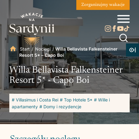
Zorganizujmy wakacje
Start
/
Noclegi
/
Willa Bellavista Falkensteiner
Resort 5* – Capo Boi
Willa Bellavista Falkensteiner
Resort 5* - Capo Boi
# Villasimus i Costa Rei
# Top Hotele 5*
# Wille i
apartamenty
# Domy i rezydencje