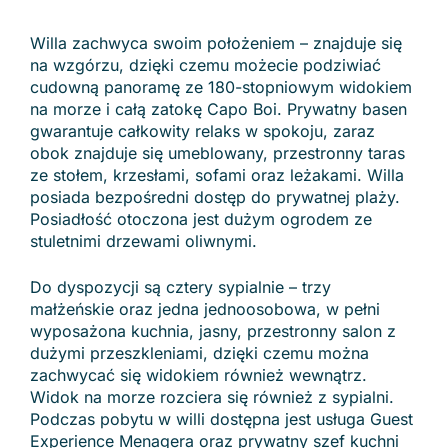
Willa zachwyca swoim położeniem – znajduje się
na wzgórzu, dzięki czemu możecie podziwiać
cudowną panoramę ze 180-stopniowym widokiem
na morze i całą zatokę Capo Boi. Prywatny basen
gwarantuje całkowity relaks w spokoju, zaraz
obok znajduje się umeblowany, przestronny taras
ze stołem, krzesłami, sofami oraz leżakami. Willa
posiada bezpośredni dostęp do prywatnej plaży.
Posiadłość otoczona jest dużym ogrodem ze
stuletnimi drzewami oliwnymi.
Do dyspozycji są cztery sypialnie – trzy
małżeńskie oraz jedna jednoosobowa, w pełni
wyposażona kuchnia, jasny, przestronny salon z
dużymi przeszkleniami, dzięki czemu można
zachwycać się widokiem również wewnątrz.
Widok na morze rozciera się również z sypialni.
Podczas pobytu w willi dostępna jest usługa Guest
Experience Menagera oraz prywatny szef kuchni