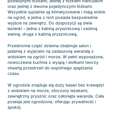
podwójnymi łóżkami, jednej z łóżkiem francuskim
oraz jednej z dwoma pojedynczymi łóżkami.
Wszystkie sypialnie są klimatyzowane i mają widok
na ogród, a jedna z nich posiada bezpośrednie
wyjście na zewnątrz. Do dyspozycji są dwie
łazienki – jedna z kabiną prysznicową i osobną
wanną, druga z kabiną prysznicową.
Przestronna część dzienna obejmuje salon i
jadalnię z wyjściem na zadaszoną werandę z
widokiem na ogród i morze. W pełni wyposażona,
nowoczesna kuchnia z wyspą i stołkami tworzy
otwartą przestrzeń do wspólnego spędzania
czasu.
W ogrodzie znajduje się duży basen bez krawędzi
z widokiem na morze, otoczony leżakami,
zewnętrzny prysznic oraz osłonięta weranda. Cała
posesja jest ogrodzona, oferując prywatność i
spokój.