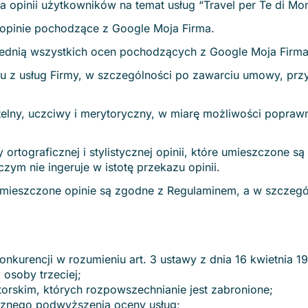
a opinii użytkowników na temat usług “Travel per Te di Mon
e opinie pochodzące z Google Moja Firma.
 średnią wszystkich ocen pochodzących z Google Moja Firma
niu z usług Firmy, w szczególności po zawarciu umowy, pr
etelny, uczciwy i merytoryczny, w miarę możliwości popra
ortograficznej i stylistycznej opinii, które umieszczone s
zym nie ingeruje w istotę przekazu opinii.
mieszczone opinie są zgodne z Regulaminem, a w szczególn
kurencji w rozumieniu art. 3 ustawy z dnia 16 kwietnia 19
osoby trzeciej;
orskim, których rozpowszechnianie jest zabronione;
cznego podwyższenia oceny usług;