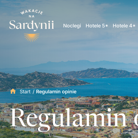
Noclegi
Hotele 5*
Hotele 4*
Start
/
Regulamin opinie
Regulamin 