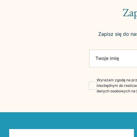
Zap
Zapisz się do na
Please leave this fie
Twoje imię
Wyrażam zgodę na prze
niezbędnym do realizac
danych osobowych na