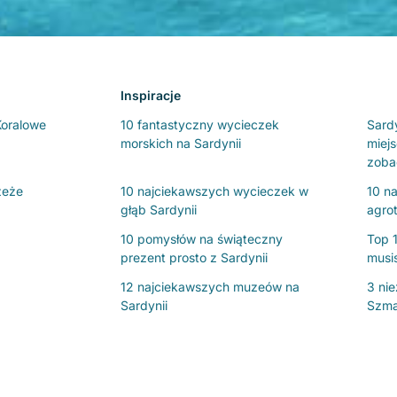
Inspiracje
Koralowe
10 fantastyczny wycieczek
Sard
morskich na Sardynii
miejs
zoba
zeże
10 najciekawszych wycieczek w
10 na
głąb Sardynii
agro
10 pomysłów na świąteczny
Top 
prezent prosto z Sardynii
musi
12 najciekawszych muzeów na
3 ni
Sardynii
Szma