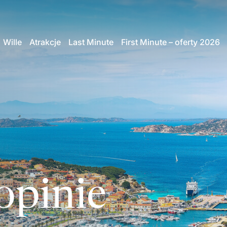
Wille
Atrakcje
Last Minute
First Minute – oferty 2026
opinie