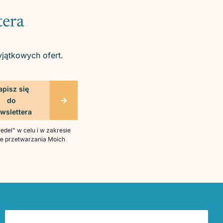
tera
yjątkowych ofert.
del" w celu i w zakresie
bie przetwarzania Moich