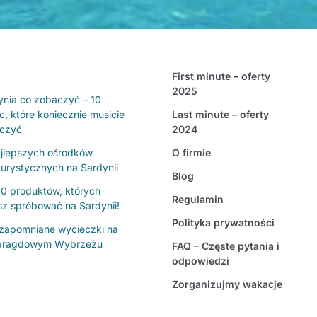
First minute – oferty
2025
ynia co zobaczyć – 10
c, które koniecznie musicie
Last minute – oferty
czyć
2024
jlepszych ośrodków
O firmie
turystycznych na Sardynii
Blog
10 produktów, których
Regulamin
sz spróbować na Sardynii!
Polityka prywatności
ezapomniane wycieczki na
ragdowym Wybrzeżu
FAQ – Częste pytania i
odpowiedzi
Zorganizujmy wakacje