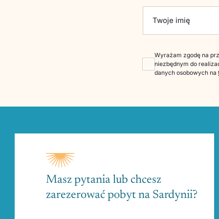
Please leave this fie
Twoje imię
Wyrażam zgodę na prze
niezbędnym do realizac
danych osobowych na
Masz pytania lub chcesz
zarezerować pobyt na Sardynii?