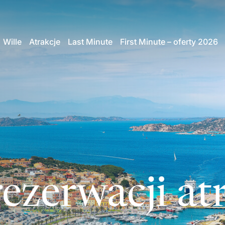
Wille
Atrakcje
Last Minute
First Minute – oferty 2026
ezerwacji atr