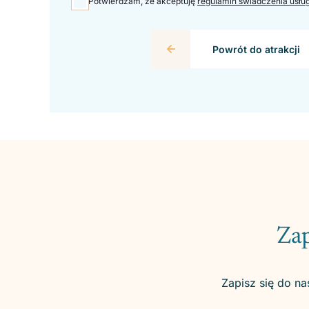
Potwierdzam, że akceptuję
regulamin świadczenia usłu
Powrót do atrakcji
Zap
Zapisz się do na