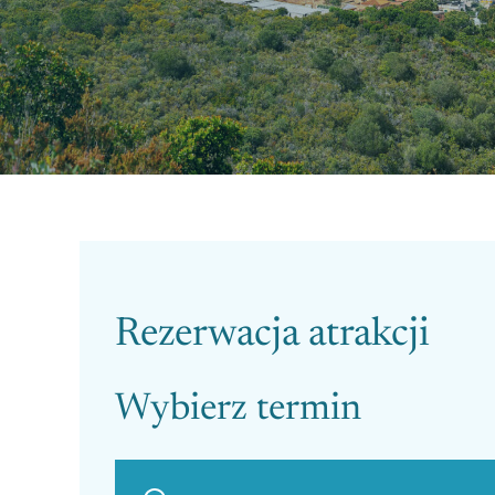
Please leave this field empty.
Rezerwacja atrakcji
Wybierz termin