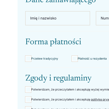
Dane zamawiającego
Imię i nazwisko
Nume
Forma płatności
Przelew tradycyjny
Płatność u rezydenta
Zgody i regulaminy
Potwierdzam, że przeczytałem i akceptuję wyżej wymie
Potwierdzam, że przeczytałem i akceptuję
politykę pry