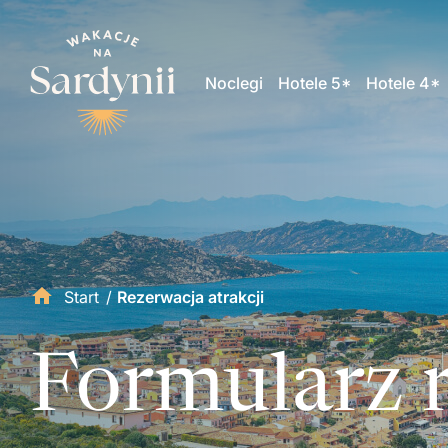
Noclegi
Hotele 5*
Hotele 4*
Start
/
Rezerwacja atrakcji
Formularz r