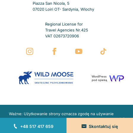
Piazza San Nicola, 5
07020 Loiri OT- Sardynia, Wlochy
Regional License for
Travel Agencies Nr.425
VAT 02673720906
WordPress
pod opieką
Ważne: Użytkowanie strony oznacza zgodę na używanie
plików Cookies i innych technologii.
Więcej w polityce
prywatności
+48 517 417 659
Skontaktuj się