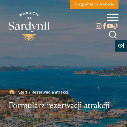
Zorganizujmy wakacje
Start
/
Rezerwacja atrakcji
Formularz rezerwacji atrakcji