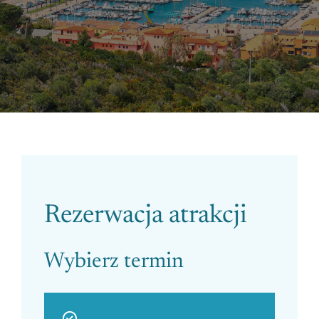
Please leave this field empty.
Rezerwacja atrakcji
Wybierz termin