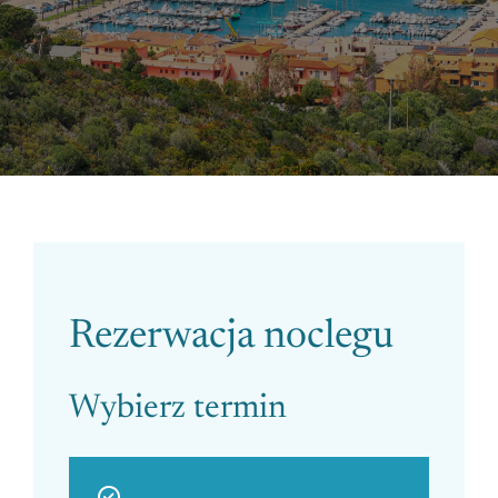
Please leave this field empty.
Rezerwacja noclegu
Wybierz termin