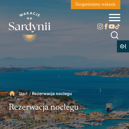
Zorganizujmy wakacje
Start
/
Rezerwacja noclegu
Rezerwacja noclegu