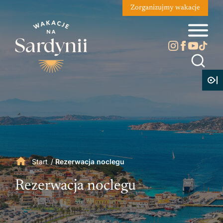
Zorganizujmy wakacje
Start
/
Rezerwacja noclegu
Rezerwacja noclegu