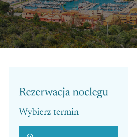
Please leave this field empty.
Rezerwacja noclegu
Wybierz termin