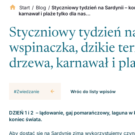
Start
/
Blog
/
Styczniowy tydzień na Sardynii – ko
karnawał i plaże tylko dla nas…
Styczniowy tydzień na
wspinaczka, dzikie ter
drzewa, karnawał i plaż
#Zwiedzanie
Wróc do listy wpisów
DZIEŃ 1 i 2 – lądowanie, gaj pomarańczowy, laguna w
koniec świata.
Aby dostać się na Sardynię zima wykorzystujemy czynn