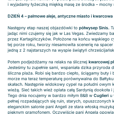
i wyjadamy łyżeczką miękką masę ze środka – mocny m
DZIEŃ 4 – palmowe aleje, antyczne miasto i kwarcowa 
Następny etap naszej objazdówki to
półwysep Sinis.
Ta
jadąc nimi czujemy się jak w Las Vegas. Zwiedzamy b
przez Kartagińczyków. Położone na końcu wąskiego c
tej porze roku, tworzy niesamowita scenerię na spac
jedną z 2 najstarszych na wyspie świątyń chrześcijańs
Potem podjeżdżamy na relaks na ślicznej
kwarcowej pl
Jesteśmy tu zupełnie sami, wspaniała dzika przyroda d
śliczna plaża. Robi się bardzo ciepło, ściągamy buty
morze ma teraz temperaturę porównywalna do Bałtyku l
skałach. Następnie widokowy cypel na południ owym k
wieżą. Sieć takich wież oplata całą Sardynią dookoła 
Tego dnia nocujemy w bardzo miłym B&B w
Cuglieri
u 
pełnej rozpadających się ruin, starych, opuszczonych 
eleganckim salonie pani Angeli ze stara włoską muzyką
pięknym gramofonem. Oczywiście pani Angela opowiad