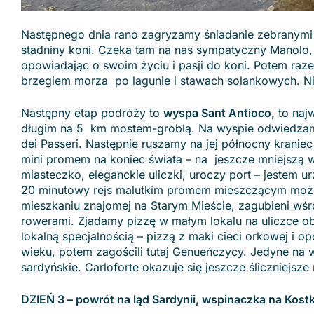
Następnego dnia rano zagryzamy śniadanie zebranymi
stadniny koni. Czeka tam na nas sympatyczny Manolo
opowiadając o swoim życiu i pasji do koni. Potem ra
brzegiem morza po lagunie i stawach solankowych. Ni
Następny etap podróży to
wyspa Sant Antioco,
to najw
długim na 5 km mostem-groblą. Na wyspie odwiedza
dei Passeri. Następnie ruszamy na jej północny krani
mini promem na koniec świata – na jeszcze mniejszą wy
miasteczko, eleganckie uliczki, uroczy port – jestem
20 minutowy rejs malutkim promem mieszczącym może
mieszkaniu znajomej na Starym Mieście, zagubieni wśr
rowerami. Zjadamy pizzę w małym lokalu na uliczce ob
lokalną specjalnością – pizzą z maki cieci orkowej i o
wieku, potem zagościli tutaj Genueńczycy. Jedyne na w
sardyńskie. Carloforte okazuje się jeszcze śliczniejsz
DZIEŃ 3 – powrót na ląd Sardynii, wspinaczka na Kostk