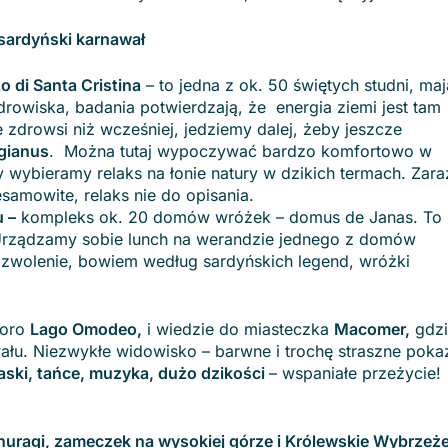
 sardyński karnawał
o di Santa Cristina
– to jedna z ok. 50 świętych studni, maj
uzdrowiska, badania potwierdzają, że energia ziemi jest tam
zdrowsi niż wcześniej, jedziemy dalej, żeby jeszcze
gianus
. Można tutaj wypoczywać bardzo komfortowo w
wybieramy relaks na łonie natury w dzikich termach. Zara
samowite, relaks nie do opisania.
u –
kompleks ok. 20 domów wróżek – domus de Janas. To
 Urządzamy sobie lunch na werandzie jednego z domów
ozwolenie, bowiem według sardyńskich legend, wróżki
ioro
Lago Omodeo,
i wiedzie do miasteczka
Macomer,
gdzi
ału. Niezwykłe widowisko – barwne i trochę straszne poka
ski, tańce, muzyka, dużo dzikości
– wspaniałe przeżycie!
nuragi, zameczek na wysokiej górze i Królewskie Wybrzeż