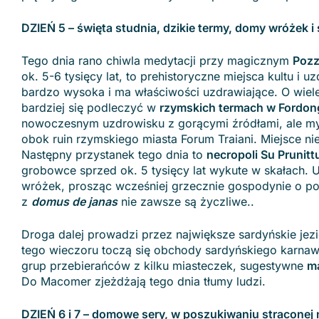
DZIEŃ 5 – święta studnia, dzikie termy, domy wróżek i
Tego dnia rano chiwla medytacji przy magicznym
Pozz
ok. 5-6 tysięcy lat, to prehistoryczne miejsca kultu i 
bardzo wysoka i ma właściwości uzdrawiające. O wiele 
bardziej się podleczyć w
rzymskich termach w Fordon
nowoczesnym uzdrowisku z gorącymi źródłami, ale my 
obok ruin rzymskiego miasta Forum Traiani. Miejsce nie
Następny przystanek tego dnia to
necropoli Su Prunitt
grobowce sprzed ok. 5 tysięcy lat wykute w skałach.
wróżek, prosząc wcześniej grzecznie gospodynie o p
z
domus de janas
nie zawsze są życzliwe..
Droga dalej prowadzi przez największe sardyńskie jez
tego wieczoru toczą się obchody sardyńskiego karnaw
grup przebierańców z kilku miasteczek, sugestywne
ma
Do Macomer zjeżdżają tego dnia tłumy ludzi.
DZIEŃ 6 i 7 – domowe sery, w poszukiwaniu straconej 