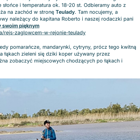
słońce i temperatura ok. 18-20 st. Odbieramy auto z
eża na zachód w stronę
Teulady
. Tam nocujemy, a
y należący do kapitana Roberto i naszej rodaczki pani
y swoim pięknym
rta/rejs-zaglowcem-w-rejonie-teulady
wtedy pomarańcze, mandarynki, cytryny, prócz tego kwitną
 łąkach zieleni się dziki koper używany przez
żna zobaczyć miejscowych chodzących po łąkach i