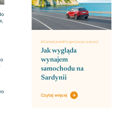
do
w,
#Zwiedzanie
#Organizacja wakacji
Jak wygląda
wynajem
go
e
samochodu na
Sardynii
wo
Czytaj więcej