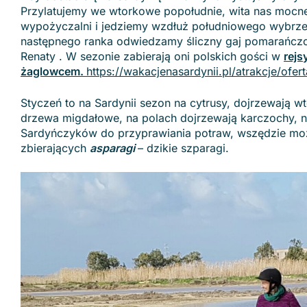
Przylatujemy we wtorkowe popołudnie, wita nas mocne 
wypożyczalni i jedziemy wzdłuż południowego wybrz
następnego ranka odwiedzamy śliczny gaj pomarańczow
Renaty . W sezonie zabierają oni polskich gości w
rejs
żaglowcem.
https://wakacjenasardynii.pl/atrakcje/ofe
Styczeń to na Sardynii sezon na cytrusy, dojrzewają 
drzewa migdałowe, na polach dojrzewają karczochy, na
Sardyńczyków do przyprawiania potraw, wszędzie mo
zbierających
asparagi
– dzikie szparagi.