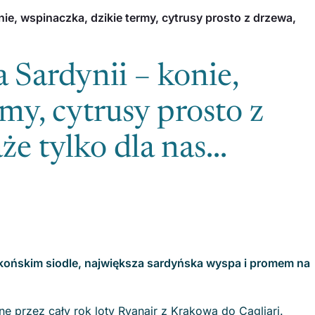
nie, wspinaczka, dzikie termy, cytrusy prosto z drzewa,
 Sardynii – konie,
my, cytrusy prosto z
e tylko dla nas...
 końskim siodle, największa sardyńska wyspa i promem na
e przez cały rok loty Ryanair z Krakowa do Cagliari.