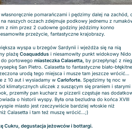
 własnoręcznie pomarańczami i pędzimy dalej na zachód, 
, na naszych oczach zdejmuje podkowy jednemu z rumakó
zem z nim przez 2 cudowne godziny jeździmy konno
esamowite przeżycie, fantastyczne krajobrazy.
iększa wyspa u brzegów Sardynii i wjeżdża się na nią
my plażę
Coaquaddus
i niesamowity punkt widokowy Nido
ec do portowego
miasteczka Calasetta,
by przepłynąć z nie
sepkę San Pietro. Calasetta to fantastyczne biało-błękitn
 urzeczona urodą tego miejsca i musze tam jeszcze wrócić…
 z 10 aut i wysiadamy w
Carloforte.
Spędzimy tę noc w
ód klimatycznych uliczek z suszącym się praniem i starymi
ok, przemiły pan kucharz w pizzerii częstuje nas dodatko
powiada o historii wyspy. Była ona bezludna do końca XVIII
yspie miasto jest rzeczywiście bardziej włoskie niż
e niż Calasetta i tam też muszę wrócić…;)
ę Cukru, degustacja jeżowców i bottargi.