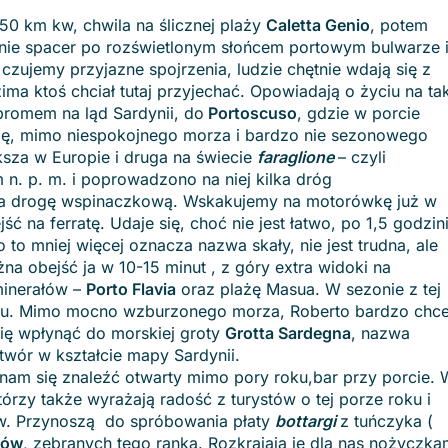
0 km kw, chwila na ślicznej plaży
Caletta Genio
, potem
nie spacer po rozświetlonym słońcem portowym bulwarze 
zujemy przyjazne spojrzenia, ludzie chętnie wdają się z
a ktoś chciał tutaj przyjechać. Opowiadają o życiu na ta
promem na ląd Sardynii, do
Portoscuso
, gdzie w porcie
się, mimo niespokojnego morza i bardzo nie sezonowego
sza w Europie i druga na świecie
faraglione
– czyli
n. p. m. i poprowadzono na niej kilka dróg
ona drogę wspinaczkową. Wskakujemy na motorówkę już w
ć na ferratę. Udaje się, choć nie jest łatwo, po 1,5 godzin
 to mniej więcej oznacza nazwa skały, nie jest trudna, ale
na obejść ja w 10-15 minut , z góry extra widoki na
minerałów –
Porto Flavia
oraz plażę Masua. W sezonie z tej
ru. Mimo mocno wzburzonego morza, Roberto bardzo chc
ię wpłynąć do morskiej groty
Grotta Sardegna
, nazwa
otwór w kształcie mapy Sardynii.
 nam się znaleźć otwarty mimo pory roku,bar przy porcie.
zy także wyrażają radość z turystów o tej porze roku i
ców. Przynoszą do spróbowania płaty
bottargi
z tuńczyka (
ców
, zebranych tego ranka. Rozkrajają je dla nas nożyczka