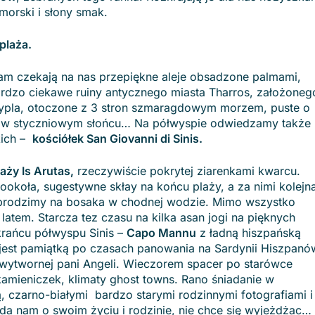
orski i słony smak.
plaża.
m czekają na nas przepiękne aleje obsadzone palmami,
ardzo ciekawe ruiny antycznego miasta Tharros, założoneg
ypla, otoczone z 3 stron szmaragdowym morzem, puste o
er w styczniowym słońcu… Na półwyspie odwiedzamy także
kich –
kościółek San Giovanni di Sinis.
aży Is Arutas,
rzeczywiście pokrytej ziarenkami kwarcu.
ookoła, sugestywne skłay na końcu plaży, a za nimi kolejn
 i brodzimy na bosaka w chodnej wodzie. Mimo wszystko
atem. Starcza tez czasu na kilka asan jogi na pięknych
rańcu półwyspu Sinis –
Capo Mannu
z ładną hiszpańską
i jest pamiątką po czasach panowania na Sardynii Hiszpanó
wytwornej pani Angeli. Wieczorem spacer po starówce
kamieniczek, klimaty ghost towns. Rano śniadanie w
, czarno-białymi bardzo starymi rodzinnymi fotografiami i
a nam o swoim życiu i rodzinie, nie chce się wyjeżdżac…