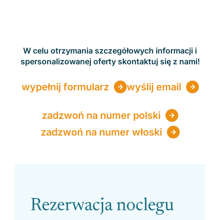
W celu otrzymania szczegółowych informacji i
spersonalizowanej oferty skontaktuj się z nami!
wypełnij formularz
wyślij email
zadzwoń na numer polski
zadzwoń na numer włoski
Please leave this field empty.
Rezerwacja noclegu