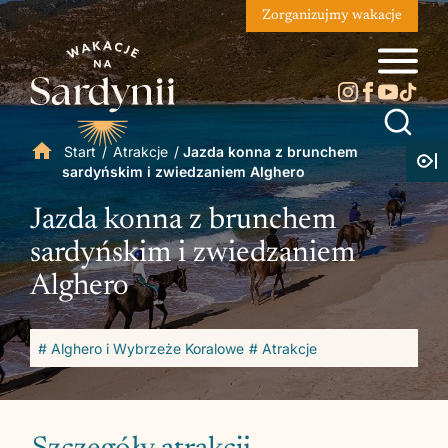
Zorganizujmy wakacje
Start
/
Atrakcje
/
Jazda konna z brunchem
sardyńskim i zwiedzaniem Alghero
Jazda konna z brunchem
sardyńskim i zwiedzaniem
Alghero
# Alghero i Wybrzeże Koralowe
# Atrakcje