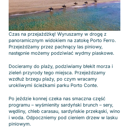
Czas na przejażdżkę! Wyruszamy w drogę z
panoramicznym widokiem na zatokę Porto Ferro.
Przejeżdżamy przez pachnący las piniowy,
następnie możemy podziwiać wydmy piaskowe.
Docieramy do plaży, podziwiamy błekit morza i
zieleń przyrody tego miejsca. Przejeżdzamy
wzdłuż brzegu plaży, po czym wracamy
urokliwymi ścieżkami parku Porto Conte.
Po jeździe konnej czeka nas smaczna część
programu – wyśmienity sardyński brunch – sery,
wędliny, chleb carasau, sardyńskie przekąski, wino
i woda. Odpoczniemy pod cieniem drzew w lasku
piniowym.