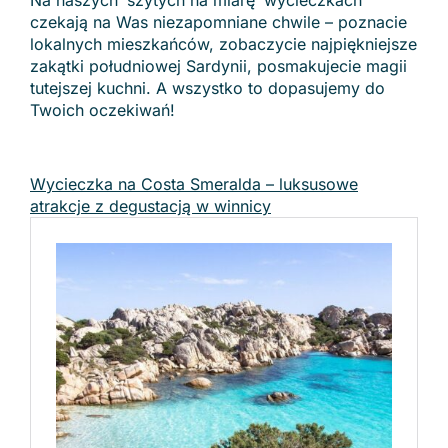
Na naszych ‘szytych na miarę’ wycieczkach
czekają na Was niezapomniane chwile – poznacie
lokalnych mieszkańców, zobaczycie najpiękniejsze
zakątki południowej Sardynii, posmakujecie magii
tutejszej kuchni. A wszystko to dopasujemy do
Twoich oczekiwań!
Wycieczka na Costa Smeralda – luksusowe
atrakcje z degustacją w winnicy