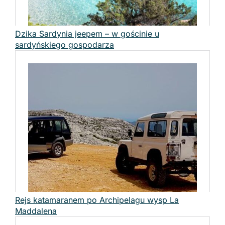
Dzika Sardynia jeepem – w gościnie u
sardyńskiego gospodarza
Rejs katamaranem po Archipelagu wysp La
Maddalena