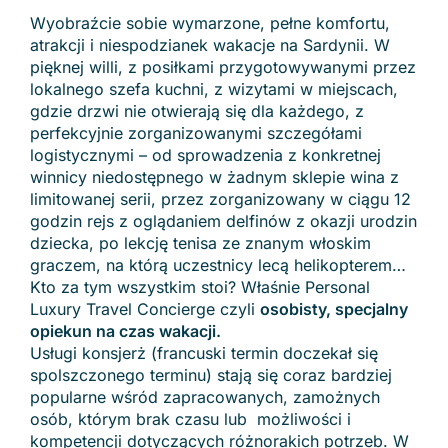
Wyobraźcie sobie wymarzone, pełne komfortu,
atrakcji i niespodzianek wakacje na Sardynii. W
pięknej willi, z posiłkami przygotowywanymi przez
lokalnego szefa kuchni, z wizytami w miejscach,
gdzie drzwi nie otwierają się dla każdego, z
perfekcyjnie zorganizowanymi szczegółami
logistycznymi – od sprowadzenia z konkretnej
winnicy niedostępnego w żadnym sklepie wina z
limitowanej serii, przez zorganizowany w ciągu 12
godzin rejs z oglądaniem delfinów z okazji urodzin
dziecka, po lekcję tenisa ze znanym włoskim
graczem, na którą uczestnicy lecą helikopterem…
Kto za tym wszystkim stoi? Właśnie Personal
Luxury Travel Concierge czyli
osobisty, specjalny
opiekun na czas wakacji.
Usługi konsjerż (francuski termin doczekał się
spolszczonego terminu) stają się coraz bardziej
popularne wśród zapracowanych, zamożnych
osób, którym brak czasu lub możliwości i
kompetencji dotyczących różnorakich potrzeb. W