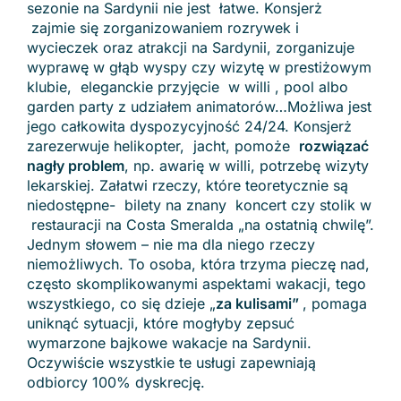
sezonie na Sardynii nie jest łatwe. Konsjerż
zajmie się zorganizowaniem rozrywek i
wycieczek oraz atrakcji na Sardynii, zorganizuje
wyprawę w głąb wyspy czy wizytę w prestiżowym
klubie, eleganckie przyjęcie w willi , pool albo
garden party z udziałem animatorów…Możliwa jest
jego całkowita dyspozycyjność 24/24. Konsjerż
zarezerwuje helikopter, jacht, pomoże
rozwiązać
nagły problem
, np. awarię w willi, potrzebę wizyty
lekarskiej. Załatwi rzeczy, które teoretycznie są
niedostępne- bilety na znany koncert czy stolik w
restauracji na Costa Smeralda „na ostatnią chwilę”.
Jednym słowem – nie ma dla niego rzeczy
niemożliwych. To osoba, która trzyma pieczę nad,
często skomplikowanymi aspektami wakacji, tego
wszystkiego, co się dzieje „
za kulisami”
, pomaga
uniknąć sytuacji, które mogłyby zepsuć
wymarzone bajkowe wakacje na Sardynii.
Oczywiście wszystkie te usługi zapewniają
odbiorcy 100% dyskrecję.