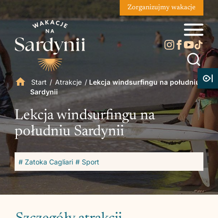
Zorganizujmy wakacje
Start
/
Atrakcje
/
Lekcja windsurfingu na południu
Sardynii
Lekcja windsurfingu na
południu Sardynii
# Zatoka Cagliari
# Sport