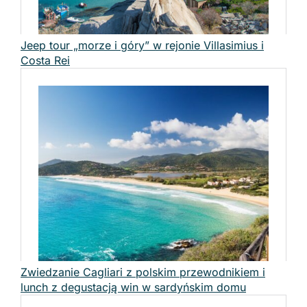
Jeep tour „morze i góry” w rejonie Villasimius i
Costa Rei
Zwiedzanie Cagliari z polskim przewodnikiem i
lunch z degustacją win w sardyńskim domu