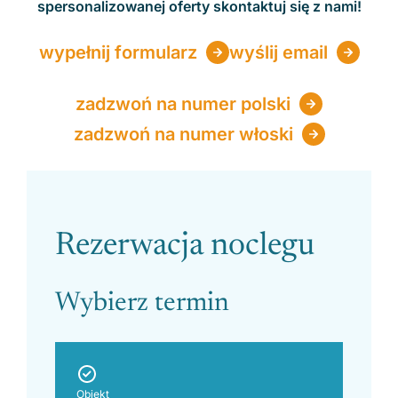
spersonalizowanej oferty skontaktuj się z nami!
wypełnij formularz
wyślij email
zadzwoń na numer polski
zadzwoń na numer włoski
Please leave this field empty.
Rezerwacja noclegu
Wybierz termin
Obiekt