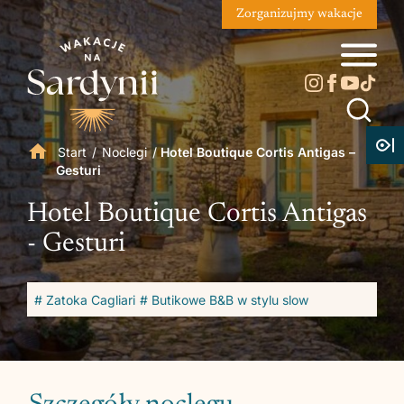
Zorganizujmy wakacje
Start
/
Noclegi
/
Hotel Boutique Cortis Antigas –
Gesturi
Hotel Boutique Cortis Antigas
- Gesturi
# Zatoka Cagliari
# Butikowe B&B w stylu slow