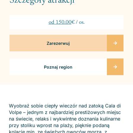
Szczegóły atrakcji
od 150.00
€ / os.
Zarezerwuj
Poznaj region
Wyobraź sobie ciepły wieczór nad zatoką Cala di
Volpe – jednym z najbardziej prestiżowych miejsc
na świecie, relaks i wykwintne doznania kulinarne
przy stoliku wprost na plaży, pięknie podaną
kolację min. ze świeżych owoców morza, z