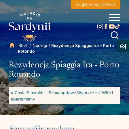
Zorganizujmy wakacje
Start
/
Noclegi
/
Rezydencja Spiaggia Ira – Porto
Rotondo
Rezydencja Spiaggia Ira - Porto
Rotondo
# Costa Smeralda - Szmaragdowe Wybrzeże
# Wille i
apartamenty