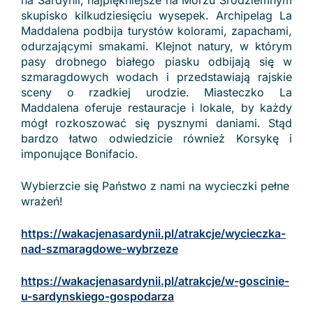
na Sardynii, najpiękniejsze na Morzu Śródziemnym
skupisko kilkudziesięciu wysepek. Archipelag La
Maddalena podbija turystów kolorami, zapachami,
odurzającymi smakami. Klejnot natury, w którym
pasy drobnego białego piasku odbijają się w
szmaragdowych wodach i przedstawiają rajskie
sceny o rzadkiej urodzie. Miasteczko La
Maddalena oferuje restauracje i lokale, by każdy
mógł rozkoszować się pysznymi daniami. Stąd
bardzo łatwo odwiedzicie również Korsykę i
imponujące Bonifacio.
Wybierzcie się Państwo z nami na wycieczki pełne
wrażeń!
https://wakacjenasardynii.pl/atrakcje/wycieczka-
nad-szmaragdowe-wybrzeze
https://wakacjenasardynii.pl/atrakcje/w-goscinie-
u-sardynskiego-gospodarza