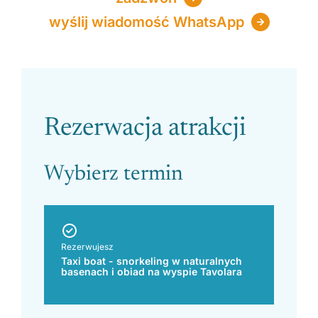
wyślij wiadomość WhatsApp
Please leave this field empty.
Rezerwacja atrakcji
Wybierz termin
Rezerwujesz
Taxi boat - snorkeling w naturalnych
basenach i obiad na wyspie Tavolara