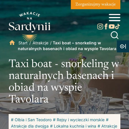
Zorganizujmy wakacje
Start
/
Atrakcje
/
Taxi boat – snorkeling w
naturalnych basenach i obiad na wyspie Tavolara
Taxi boat - snorkeling w
naturalnych basenach i
obiad na wyspie
Tavolara
# Olbia i San Teodoro
# Rejsy i wycieczki morskie
#
Atrakcje dla dwojga
# Lokalna kuchnia i wina
# Atrakcje