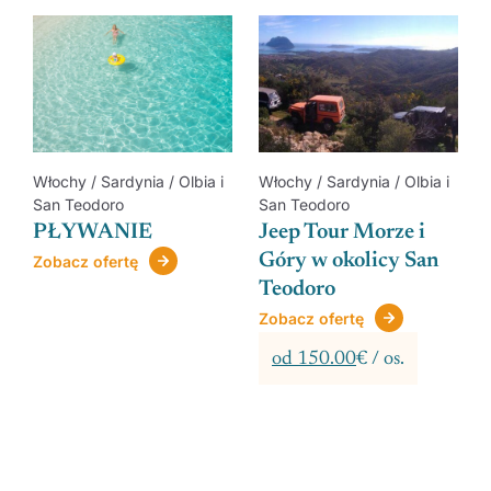
Włochy / Sardynia / Olbia i
Włochy / Sardynia / Olbia i
San Teodoro
San Teodoro
ą
PŁYWANIE
Jeep Tour Morze i
Góry w okolicy San
Zobacz ofertę
Teodoro
Zobacz ofertę
od 150.00
€ / os.