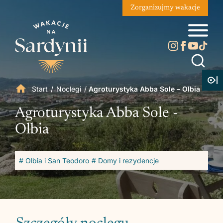
Zorganizujmy wakacje
Start
/
Noclegi
/
Agroturystyka Abba Sole – Olbia
Agroturystyka Abba Sole -
Olbia
# Olbia i San Teodoro
# Domy i rezydencje