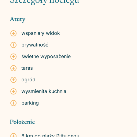
Szczegóły noclegu
Atuty
wspaniały widok
prywatność
świetne wyposażenie
taras
ogród
wysmienita kuchnia
parking
Położenie
8 km do plaży Pittulongu