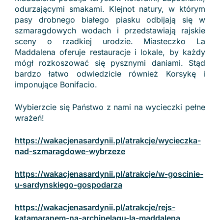
odurzającymi smakami. Klejnot natury, w którym
pasy drobnego białego piasku odbijają się w
szmaragdowych wodach i przedstawiają rajskie
sceny o rzadkiej urodzie. Miasteczko La
Maddalena oferuje restauracje i lokale, by każdy
mógł rozkoszować się pysznymi daniami. Stąd
bardzo łatwo odwiedzicie również Korsykę i
imponujące Bonifacio.
Wybierzcie się Państwo z nami na wycieczki pełne
wrażeń!
https://wakacjenasardynii.pl/atrakcje/wycieczka-
nad-szmaragdowe-wybrzeze
https://wakacjenasardynii.pl/atrakcje/w-goscinie-
u-sardynskiego-gospodarza
https://wakacjenasardynii.pl/atrakcje/rejs-
katamaranem-na-archipelagu-la-maddalena