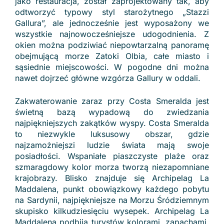
jako restauracja, został zaprojektowany tak, aby
odtworzyć typowy styl starożytnego „Stazzi
Gallura”, ale jednocześnie jest wyposażony we
wszystkie najnowocześniejsze udogodnienia. Z
okien można podziwiać niepowtarzalną panoramę
obejmującą morze Zatoki Olbia, całe miasto i
sąsiednie miejscowości. W pogodne dni można
nawet dojrzeć główne wzgórza Gallury w oddali.
Zakwaterowanie zaraz przy Costa Smeralda jest
świetną bazą wypadową do zwiedzania
najpiękniejszych zakątków wyspy. Costa Smeralda
to niezwykle luksusowy obszar, gdzie
najzamożniejszi ludzie świata mają swoje
posiadłości. Wspaniałe piaszczyste plaże oraz
szmaragdowy kolor morza tworzą niezapomniane
krajobrazy. Blisko znajduje się Archipelag La
Maddalena, punkt obowiązkowy każdego pobytu
na Sardynii, najpiękniejsze na Morzu Śródziemnym
skupisko kilkudziesięciu wysepek. Archipelag La
Maddalena podbija turystów kolorami, zapachami,