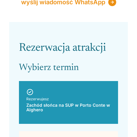
wyślij wiadomość WhatsApp
Please leave this field empty.
Rezerwacja atrakcji
Wybierz termin
Rezerwujesz
Zachód słońca na SUP w Porto Conte w
Alghero