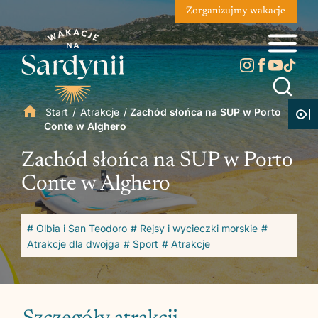
Zorganizujmy wakacje
Start
/
Atrakcje
/
Zachód słońca na SUP w Porto
Conte w Alghero
Zachód słońca na SUP w Porto
Conte w Alghero
# Olbia i San Teodoro
# Rejsy i wycieczki morskie
#
Atrakcje dla dwojga
# Sport
# Atrakcje