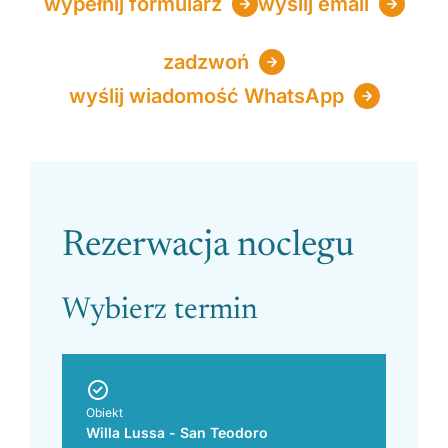
wypełnij formularz
wyślij email
zadzwoń
wyślij wiadomość WhatsApp
Please leave this field empty.
Rezerwacja noclegu
Wybierz termin
Obiekt
Willa Lussa - San Teodoro