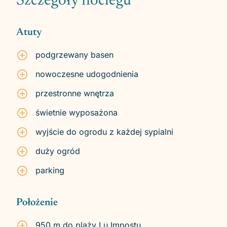
Szczegóły noclegu
Atuty
podgrzewany basen
nowoczesne udogodnienia
przestronne wnętrza
świetnie wyposażona
wyjście do ogrodu z każdej sypialni
duży ogród
parking
Położenie
950 m do plaży Lu Impostu