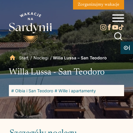
Zorganizujmy wakacje
Start
/
Noclegi
/
Willa Lussa – San Teodoro
Willa Lussa - San Teodoro
# Olbia i San Teodoro
# Wille i apartamenty