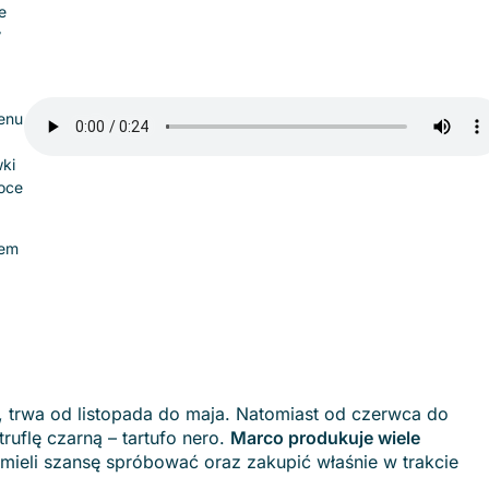
e
y
menu
wki
oce
zem
tto, trwa od listopada do maja. Natomiast od czerwca do
uflę czarną – tartufo nero.
Marco produkuje wiele
e mieli szansę spróbować oraz zakupić właśnie w trakcie