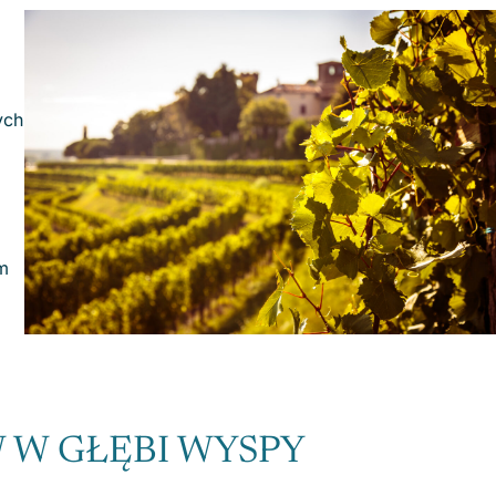
ych
m
 W GŁĘBI WYSPY