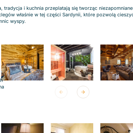
a, tradycja i kuchnia przeplatają się tworząc niezapomniane
egów właśnie w tej części Sardynii, które pozwolą cieszy
emnic wyspy.
ch
na