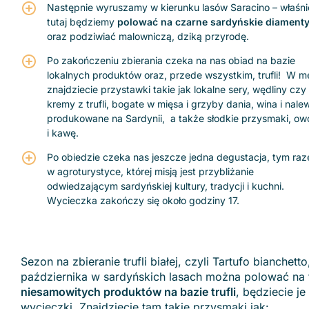
Następnie wyruszamy w kierunku lasów Saracino – właśni
tutaj będziemy
polować na czarne sardyńskie diament
oraz podziwiać malowniczą, dziką przyrodę.
Po zakończeniu zbierania czeka na nas obiad na bazie
lokalnych produktów oraz, przede wszystkim, trufli! W 
znajdziecie przystawki takie jak lokalne sery, wędliny czy
kremy z trufli, bogate w mięsa i grzyby dania, wina i nale
produkowane na Sardynii, a także słodkie przysmaki, ow
i kawę.
Po obiedzie czeka nas jeszcze jedna degustacja, tym ra
w agroturystyce, której misją jest przybliżanie
odwiedzającym sardyńskiej kultury, tradycji i kuchni.
Wycieczka zakończy się około godziny 17.
Sezon na zbieranie trufli białej, czyli Tartufo bianche
października w sardyńskich lasach można polować na tr
niesamowitych produktów na bazie trufli
, będziecie j
wycieczki. Znajdziecie tam takie przysmaki jak: