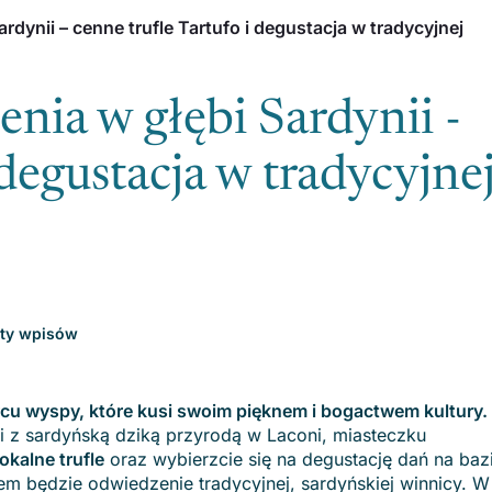
rdynii – cenne trufle Tartufo i degustacja w tradycyjnej
enia w głębi Sardynii -
 degustacja w tradycyjne
sty wpisów
cu wyspy, które kusi swoim pięknem i bogactwem kultury.
i z sardyńską dziką przyrodą w Laconi, miasteczku
okalne trufle
oraz wybierzcie się na degustację dań na baz
m będzie odwiedzenie tradycyjnej, sardyńskiej winnicy. W