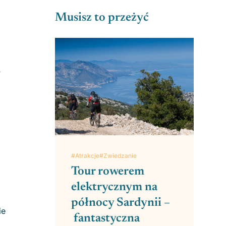
Musisz to przeżyć
j
#Atrakcje
#Zwiedzanie
Tour rowerem
elektrycznym na
północy Sardynii –
ie
fantastyczna