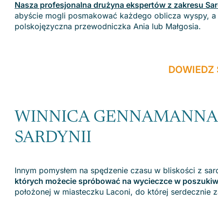
Nasza profesjonalna drużyna ekspertów z zakresu Sar
abyście mogli posmakować każdego oblicza wyspy, a 
polskojęzyczna przewodniczka Ania lub Małgosia.
DOWIEDZ 
WINNICA GENNAMANNA 
SARDYNII
Innym pomysłem na spędzenie czasu w bliskości z sardy
których możecie spróbować na wycieczce w poszukiwa
położonej w miasteczku Laconi, do której serdecznie