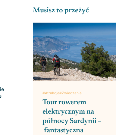
Musisz to przeżyć
ie
#Atrakcje
#Zwiedzanie
e
Tour rowerem
elektrycznym na
północy Sardynii –
fantastyczna