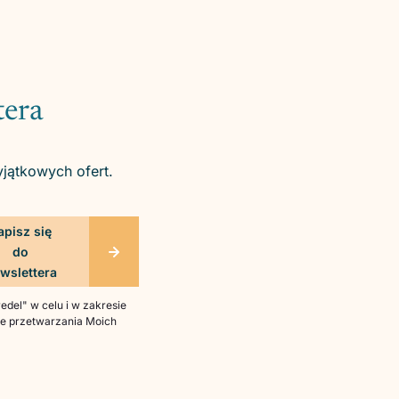
tera
yjątkowych ofert.
del" w celu i w zakresie
bie przetwarzania Moich