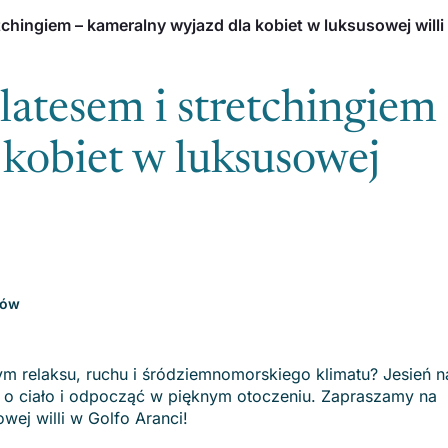
etchingiem – kameralny wyjazd dla kobiet w luksusowej willi
ilatesem i stretchingiem 
 kobiet w luksusowej
sów
ym relaksu, ruchu i śródziemnomorskiego klimatu? Jesień n
ć o ciało i odpocząć w pięknym otoczeniu. Zapraszamy na
wej willi w Golfo Aranci!