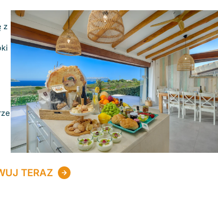
 z
oki
rze
WUJ TERAZ