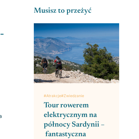
Musisz to przeżyć
-
#Atrakcje
#Zwiedzanie
Tour rowerem
elektrycznym na
a
północy Sardynii –
fantastyczna