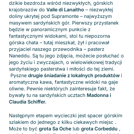
dzikie bezdroża wśród niezwykłych, górskich
krajobrazów do
Valle di Lanaitho
– niezwykłej
doliny ukrytej pod Supramonte – najwyższym
masywem sardyńskich gór. Pierwszy przystanek
będzie w panoramicznym punkcie z
fantastycznymi widokami, stoi tu niepozorna
górska chata – tutaj mieszkał, żył i pracował
przyjaciel naszego przewodnika – pasterz
Naneddu. Są tu jego zdjęcia, możecie posłuchać o
jego życiu i zwyczajach, o wielowiekowej tradycji
sardyńskiego pasterstwa i miłości do tej ziemi.
Pyszne
drugie śniadanie z lokalnych produktów
i
aromatyczna kawa, fantastyczne widoki na gaje
oliwne. Pewnie niektórych zainteresuje fakt, że
bywały tu na sardyńskich ucztach
Madonna i
Claudia Schiffer.
Następnym etapem wycieczki jest spacer górskim
szlakiem do jednego z kilku ciekawych miejsc .
Może to być
grota Sa Oche
lub
grota Corbeddu
,