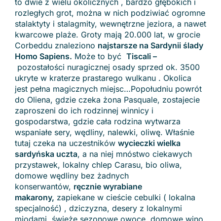
to dwie z wielu okolicznych , bardzo głębokich i
rozległych grot, można w nich podziwiać ogromne
stalaktyty i stalagmity, wewnętrzne jeziora, a nawet
kwarcowe plaże. Groty mają 20.000 lat, w grocie
Corbeddu znaleziono
najstarsze na Sardynii ślady
Homo Sapiens.
Może to być
Tiscali –
pozostałości nuragicznej osady sprzed ok. 3500
ukryte w kraterze prastarego wulkanu . Okolica
jest pełna magicznych miejsc…Popołudniu powrót
do Oliena, gdzie czeka żona Pasquale, zostajecie
zaproszeni do ich rodzinnej winnicy i
gospodarstwa, gdzie cała rodzina wytwarza
wspaniałe sery, wędliny, nalewki, oliwę. Właśnie
tutaj czeka na uczestników
wycieczki wielka
sardyńska uczta
, a na niej mnóstwo ciekawych
przystawek, lokalny chlep Carasu, bio oliwa,
domowe wędliny bez żadnych
konserwantów,
ręcznie wyrabiane
makarony,
zapiekane w cieście cebulki ( lokalna
specjalność) , dziczyzna, desery z lokalnymi
miodami, świeże sezonowe owoce, domowe wino,