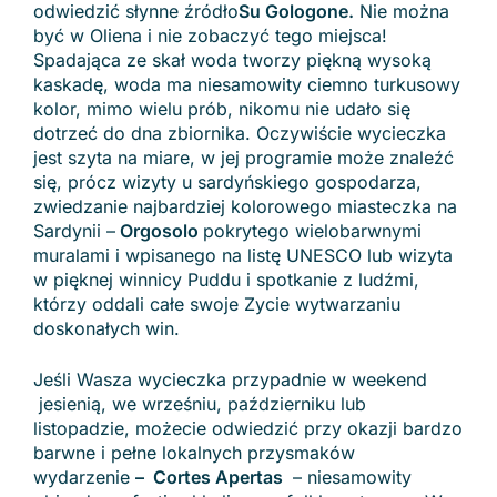
odwiedzić słynne źródło
Su Gologone.
Nie można
być w Oliena i nie zobaczyć tego miejsca!
Spadająca ze skał woda tworzy piękną wysoką
kaskadę, woda ma niesamowity ciemno turkusowy
kolor, mimo wielu prób, nikomu nie udało się
dotrzeć do dna zbiornika. Oczywiście wycieczka
jest szyta na miare, w jej programie może znaleźć
się, prócz wizyty u sardyńskiego gospodarza,
zwiedzanie najbardziej kolorowego miasteczka na
Sardynii –
Orgosolo
pokrytego wielobarwnymi
muralami i wpisanego na listę UNESCO lub wizyta
w pięknej winnicy Puddu i spotkanie z ludźmi,
którzy oddali całe swoje Zycie wytwarzaniu
doskonałych win.
Jeśli Wasza wycieczka przypadnie w weekend
jesienią, we wrześniu, październiku lub
listopadzie, możecie odwiedzić przy okazji bardzo
barwne i pełne lokalnych przysmaków
wydarzenie
– Cortes Apertas
– niesamowity