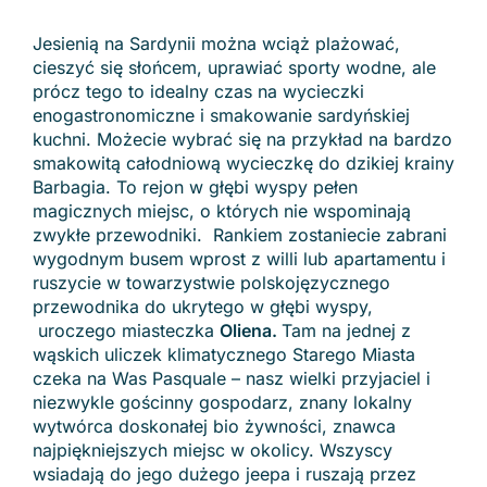
Jesienią na Sardynii można wciąż plażować,
cieszyć się słońcem, uprawiać sporty wodne, ale
prócz tego to idealny czas na wycieczki
enogastronomiczne i smakowanie sardyńskiej
kuchni. Możecie wybrać się na przykład na bardzo
smakowitą całodniową wycieczkę do dzikiej krainy
Barbagia. To rejon w głębi wyspy pełen
magicznych miejsc, o których nie wspominają
zwykłe przewodniki. Rankiem zostaniecie zabrani
wygodnym busem wprost z willi lub apartamentu i
ruszycie w towarzystwie polskojęzycznego
przewodnika do ukrytego w głębi wyspy,
uroczego miasteczka
Oliena.
Tam na jednej z
wąskich uliczek klimatycznego Starego Miasta
czeka na Was Pasquale – nasz wielki przyjaciel i
niezwykle gościnny gospodarz, znany lokalny
wytwórca doskonałej bio żywności, znawca
najpiękniejszych miejsc w okolicy. Wszyscy
wsiadają do jego dużego jeepa i ruszają przez