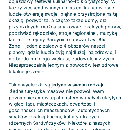
objazdowy festiwal kulinarno-folklorystyczny. W
każdy weekend w innym miasteczku lub wiosce
ludzie otwierają swoje, pięknie przystrojone na tę
okazję, podwórza, a często także domy, dla
przyjezdnych, można smakować lokalnych potraw,
podziwiać rękodzieło, stroje regionalne , muzykę i
taniec. Te rejony Sardynii to obszar tzw.
Blu
Zone
– jeden z zaledwie 4 obszarów naszej
planety, gdzie ludzie żyją najdłużej, najzdrowiej i
do bardo późnego wieku są zadowoleni z życia.
Niezaprzeczalnie jednym z powodów jest zdrowe
lokalne jedzenie.
Takie wycieczki są
jedyne w swoim rodzaju –
żadna turystyka masowa nie pozwoli Wam
poznać niesamowitej atmosfery w małych ukrytych
w głębi lądu miasteczkach, otwartości i
gościnności ich mieszkańców i autentycznych
smaków lokalnej kuchni, kultury i tradycji
rdzennych Sardyńczyków. Niektóre z naszych
wycieczek z sardyńską kuchnią w roli głownej: