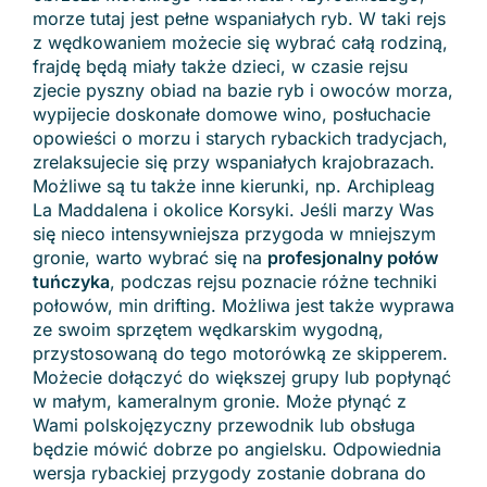
morze tutaj jest pełne wspaniałych ryb. W taki rejs
z wędkowaniem możecie się wybrać całą rodziną,
frajdę będą miały także dzieci, w czasie rejsu
zjecie pyszny obiad na bazie ryb i owoców morza,
wypijecie doskonałe domowe wino, posłuchacie
opowieści o morzu i starych rybackich tradycjach,
zrelaksujecie się przy wspaniałych krajobrazach.
Możliwe są tu także inne kierunki, np. Archipleag
La Maddalena i okolice Korsyki. Jeśli marzy Was
się nieco intensywniejsza przygoda w mniejszym
gronie, warto wybrać się na
profesjonalny połów
tuńczyka
, podczas rejsu poznacie różne techniki
połowów, min drifting. Możliwa jest także wyprawa
ze swoim sprzętem wędkarskim wygodną,
przystosowaną do tego motorówką ze skipperem.
Możecie dołączyć do większej grupy lub popłynąć
w małym, kameralnym gronie. Może płynąć z
Wami polskojęzyczny przewodnik lub obsługa
będzie mówić dobrze po angielsku. Odpowiednia
wersja rybackiej przygody zostanie dobrana do