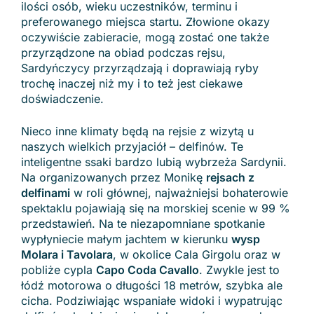
ilości osób, wieku uczestników, terminu i
preferowanego miejsca startu. Złowione okazy
oczywiście zabieracie, mogą zostać one także
przyrządzone na obiad podczas rejsu,
Sardyńczycy przyrządzają i doprawiają ryby
trochę inaczej niż my i to też jest ciekawe
doświadczenie.
Nieco inne klimaty będą na rejsie z wizytą u
naszych wielkich przyjaciół – delfinów. Te
inteligentne ssaki bardzo lubią wybrzeża Sardynii.
Na organizowanych przez Monikę
rejsach z
delfinami
w roli głównej, najważniejsi bohaterowie
spektaklu pojawiają się na morskiej scenie w 99 %
przedstawień. Na te niezapomniane spotkanie
wypłyniecie małym jachtem w kierunku
wysp
Molara i Tavolara
, w okolice Cala Girgolu oraz w
pobliże cypla
Capo Coda Cavallo
. Zwykle jest to
łódź motorowa o długości 18 metrów, szybka ale
cicha. Podziwiając wspaniałe widoki i wypatrując