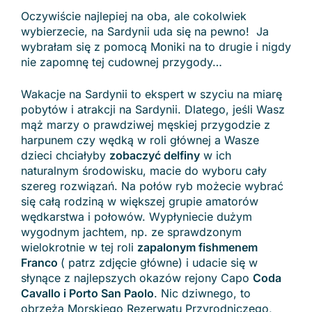
Oczywiście najlepiej na oba, ale cokolwiek
wybierzecie, na Sardynii uda się na pewno! Ja
wybrałam się z pomocą Moniki na to drugie i nigdy
nie zapomnę tej cudownej przygody…
Wakacje na Sardynii to ekspert w szyciu na miarę
pobytów i atrakcji na Sardynii. Dlatego, jeśli Wasz
mąż marzy o prawdziwej męskiej przygodzie z
harpunem czy wędką w roli głównej a Wasze
dzieci chciałyby
zobaczyć delfiny
w ich
naturalnym środowisku, macie do wyboru cały
szereg rozwiązań. Na połów ryb możecie wybrać
się całą rodziną w większej grupie amatorów
wędkarstwa i połowów. Wypłyniecie dużym
wygodnym jachtem, np. ze sprawdzonym
wielokrotnie w tej roli
zapalonym fishmenem
Franco
( patrz zdjęcie główne) i udacie się w
słynące z najlepszych okazów rejony Capo
Coda
Cavallo i Porto San Paolo
. Nic dziwnego, to
obrzeża Morskiego Rezerwatu Przyrodniczego,