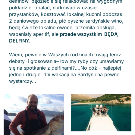
delfinów, będziecie się relaksować na wygodnym
pokładzie, opalać, nurkować w czasie
przystanków, kosztować lokalnej kuchni podczas
2 daniowego obiadu, pić pyszne sardyńskie wino,
będą świeże lokalne owoce, przemiła obsługa,
wspaniały aperitif, ale
przede wszystkim BĘDĄ
DELFINY.
Wiem, pewnie w Waszych rodzinach trwają teraz
debaty i głosowania– łowimy ryby czy umawiamy
się na spotkanie z delfinami?….No cóż – najlepiej
jedno i drugie, dni wakacji na Sardynii na pewno
wystarczy…