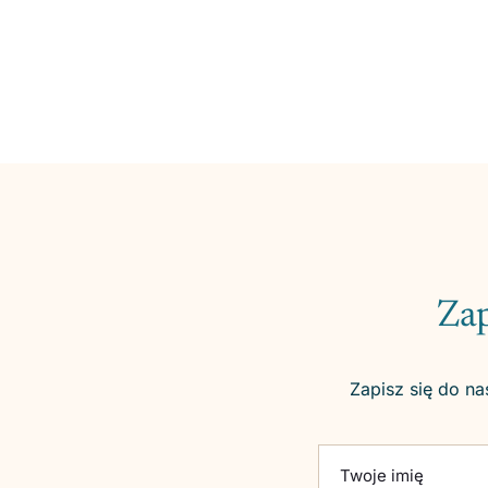
Zap
Zapisz się do na
Please leave this fie
Twoje imię