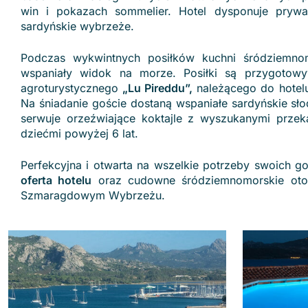
win i pokazach sommelier. Hotel dysponuje pryw
sardyńskie wybrzeże.
Podczas wykwintnych posiłków kuchni śródziemnom
wspaniały widok na morze. Posiłki są przygotow
agroturystycznego
„Lu Pireddu”,
należącego do hotelu
Na śniadanie goście dostaną wspaniałe sardyńskie s
serwuje orzeźwiające koktajle z wyszukanymi przek
dziećmi powyżej 6 lat.
Perfekcyjna i otwarta na wszelkie potrzeby swoich g
oferta hotelu
oraz cudowne śródziemnomorskie otoc
Szmaragdowym Wybrzeżu.