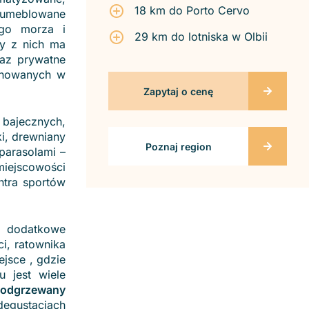
18 km do Porto Cervo
 umeblowane
ego morza i
29 km do lotniska w Olbii
dy z nich ma
az prywatne
onowanych w
Zapytaj o cenę
bajecznych,
i, drewniany
Poznaj region
 parasolami –
miejscowości
ntra sportów
ne dodatkowe
ci, ratownika
ejsce , gdzie
 jest wiele
odgrzewany
degustacjach