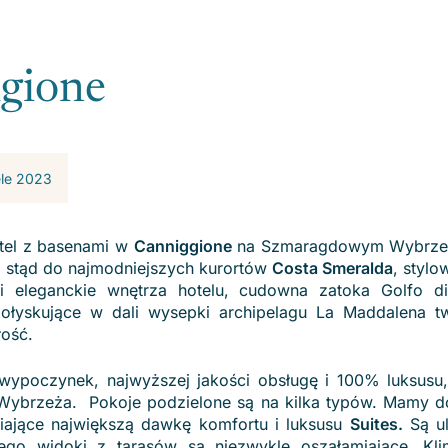
igione
ele 2023
otel z basenami w
Canniggione
na Szmaragdowym Wybrzeż
ko stąd do najmodniejszych kurortów
Costa Smeralda
, styl
i eleganckie wnętrza hotelu, cudowna zatoka Golfo d
połyskujące w dali wysepki archipelagu La Maddalena 
łość.
ypoczynek, najwyższej jakości obsługę i 100% luksusu
brzeża. Pokoje podzielone są na kilka typów. Mamy do
iające największą dawkę komfortu i luksusu
Suites.
Są u
go widoki z tarasów są niezwykle oszałamiające. Kli