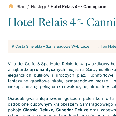
Start
/
Noclegi
/
Hotel Relais 4*- Cannigione
Hotel Relais 4*- Cann
# Costa Smeralda - Szmaragdowe Wybrzeże
# Top Hot
Villa del Golfo & Spa Hotel Relais to 4-gwiazdkowy h
z najbardziej
romantycznych
miejsc na Sardynii. Blis
eleganckich butików i uroczych plaż. Komfortowe 
fantazyjne granitowe skały, szmaragdowe morze i 
niezapomnianą, pełną uroku i wakacyjnej atmosfery ca
Ośrodek gwarantuje swoim gościom pełen komfortu w
ozdobione cudownym krajobrazem Szmaragdowego Wy
pokoje
Classic Deluxe
,
Superior Deluxe
oraz zapewn
schodzących ku morzu łagodnych wzgórzach, dlate