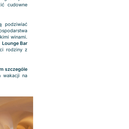
zić cudowne
 podziwiać
ospodarstwa
kimi winami.
m
Lounge Bar
ci rodziny z
m szczególe
 wakacji na