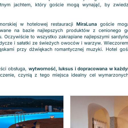
atnym jachtem, który goście mogą wynająć, by zwied
orskiej w hotelowej restauracji
MiraLuna
goście mogą
ywane na bazie najlepszych produktów z cenionego g
. Oczywiście to wszystko zakrapiane najlepszymi sardyńs
łodycze i sałatki ze świeżych owoców i warzyw. Wieczore
ąskami przy dźwiękach romantycznej muzyki. Hotel goś
ości obsługa,
wytworność, luksus i dopracowana w każdy
zenie, czynią z tego miejsca idealny cel wymarzonych