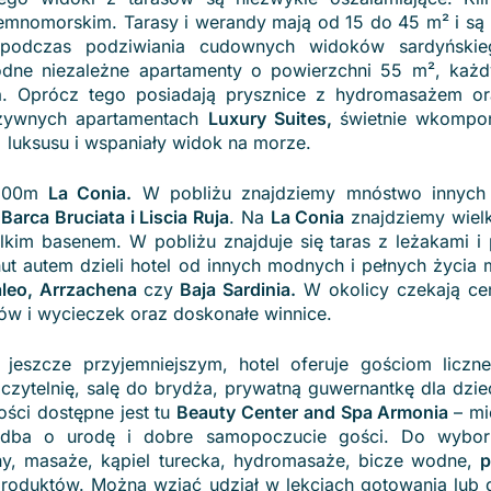
emnomorskim. Tarasy i werandy mają od 15 do 45
m²
i są
 podczas podziwiania cudownych widoków sardyński
dne niezależne apartamenty o powierzchni 55
m²
, każ
n
. Oprócz tego posiadają prysznice z hydromasażem or
luzywnych apartamentach
Luxury Suites,
świetnie wkomp
 luksusu i wspaniały widok na morze.
e 200m
La Conia.
W pobliżu znajdziemy mnóstwo innych 
arca Bruciata i Liscia Ruja
. Na
La Conia
znajdziemy wielk
elkim basenem. W pobliżu znajduje się taras z leżakami i
ut autem dzieli hotel od innych modnych i pełnych życia 
aleo, Arrzachena
czy
Baja Sardinia.
W okolicy czekają ce
sów i wycieczek oraz doskonałe winnice.
 jeszcze przyjemniejszym, hotel oferuje gościom licz
, czytelnię, salę do brydża, prywatną guwernantkę dla dzie
ości dostępne jest tu
Beauty Center and Spa Armonia
– mi
adba o urodę i dobre samopoczucie gości. Do wyboru
ny, masaże, kąpiel turecka, hydromasaże, bicze wodne,
p
produktów. Można wziąć udział w lekcjach gotowania lub 