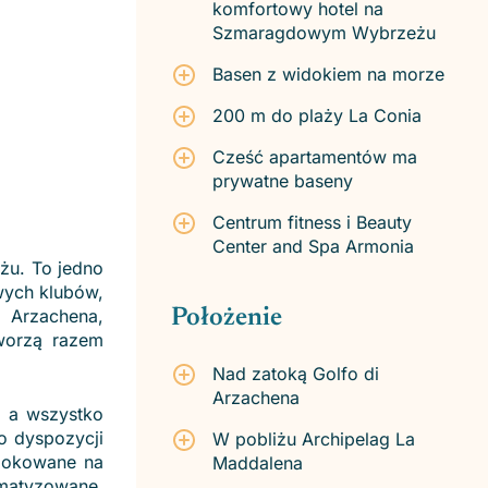
komfortowy hotel na
Szmaragdowym Wybrzeżu
Basen z widokiem na morze
200 m do plaży La Conia
Cześć apartamentów ma
prywatne baseny
Centrum fitness i
Beauty
Center and Spa Armonia
u. To jedno
owych klubów,
i Arzachena,
Położenie
tworzą razem
Nad zatoką Golfo di
Arzachena
, a wszystko
 dyspozycji
W pobliżu Archipelag La
lokowane na
Maddalena
matyzowane,