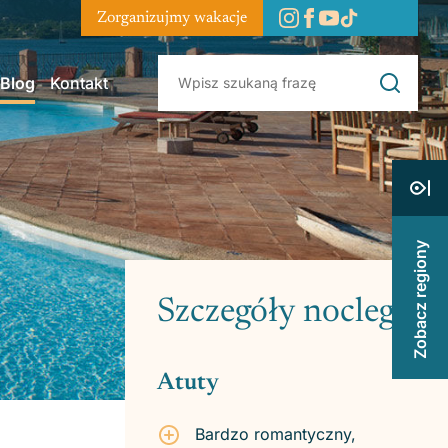
Zorganizujmy wakacje
Blog
Kontakt
Zobacz regiony
Szczegóły noclegu
Atuty
Bardzo romantyczny,