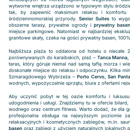
wytworne wnętrza urządzono w typowym stylu śródzi
tak, by zapewnić maksimum relaksu i komfortu
śródziemnomorskiej przyrody.
Senior Suites
to wygo
obszerne tarasy, prywatne ogrody i
prywatny base
miejsce parkingowe. Natomiast w najbardziej eksk
granitowe skały, czeka na gości prywatny basen, 100%
Najbliższa plaża to oddalona od hotelu o niecał
porównywanych do karaibskich, plaż –
Tanca Manna, B
taras, który góruje niemal nad samą taflą morza i wi
doskonałe miejsce do relaksu i odpoczynku. Kilka min
Szmaragdowego Wybrzeża –
Porto
Cervo, San Pant
wodnych, wypożyczalnie sprzętu, biura z ofertami rej
Aby uczynić pobyt w tej oazie komfortu i luksusu
udogodnienia i usługi. Znajdziemy tu w ofercie bilard
wodnego oraz centrum fitness. Warto dodać, że dla g
profesjonalna obsługa na najwyższym poziomie z
relaksacyjnych i kosmetycznych zabiegów, m.in. sau
basen
oraz zabiegi z użyciem naturalnych lokalnych 