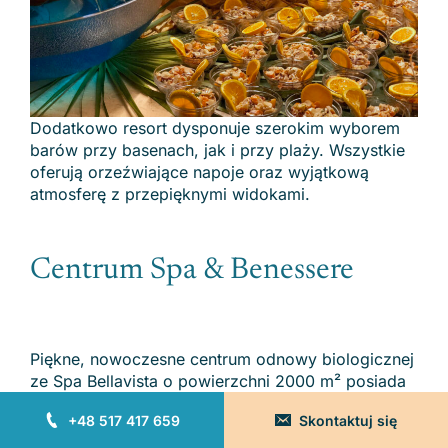
Dodatkowo resort dysponuje szerokim wyborem
barów przy basenach, jak i przy plaży. Wszystkie
oferują orzeźwiające napoje oraz wyjątkową
atmosferę z przepięknymi widokami.
Centrum Spa & Benessere
Piękne, nowoczesne centrum odnowy biologicznej
ze Spa Bellavista o powierzchni 2000 m² posiada
zachwycający, panoramiczny widok na morze.
+48 517 417 659
Skontaktuj się
Centrum znajduje się w samym sercu resortu
Arbatax i jest dostępne dla gości od 16 roku życia.