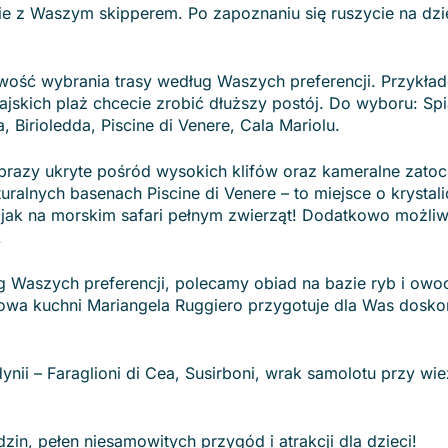
nie z Waszym skipperem. Po zapoznaniu się ruszycie na dzi
wość wybrania trasy według Waszych preferencji. Przykła
 rajskich plaż chcecie zrobić dłuższy postój. Do wyboru: Spi
a, Birioledda, Piscine di Venere, Cala Mariolu.
brazy ukryte pośród wysokich klifów oraz kameralne zatoc
ralnych basenach Piscine di Venere – to miejsce o krystali
 jak na morskim safari pełnym zwierząt! Dodatkowo możliw
.
ug Waszych preferencji, polecamy obiad na bazie ryb i ow
efowa kuchni Mariangela Ruggiero przygotuje dla Was dosko
ynii – Faraglioni di Cea, Susirboni, wrak samolotu przy wi
n, pełen niesamowitych przygód i atrakcji dla dzieci!