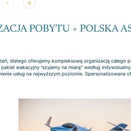
CJA POBYTU + POLSKA A
zeń, dlatego oferujemy kompleksową organizację całego p
akiet wakacyjny ‘szyjemy na miarę” według indywidualn
nienie usług na najwyższym poziomie. Spersonalizowana o