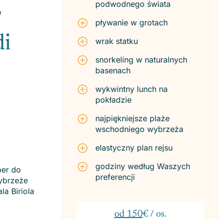
podwodnego świata
e
pływanie w grotach
di
wrak statku
snorkeling w naturalnych
basenach
wykwintny lunch na
pokładzie
najpiękniejsze plaże
wschodniego wybrzeża
elastyczny plan rejsu
godziny według Waszych
per do
preferencji
wybrzeże
la Biriola
od 150
€ / os.