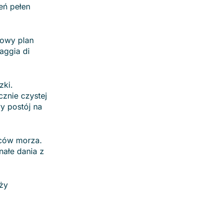
eń pełen
dowy plan
aggia di
zki.
cznie czystej
y postój na
oców morza.
nałe dania z
eży