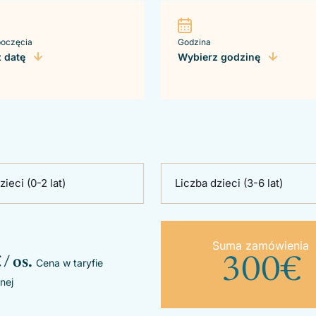
poczęcia
Godzina
 datę
Wybierz godzinę
zieci (0-2 lat)
Liczba dzieci (3-6 lat)
Suma zamówienia
 / os.
300
€
Cena w taryfie
nej