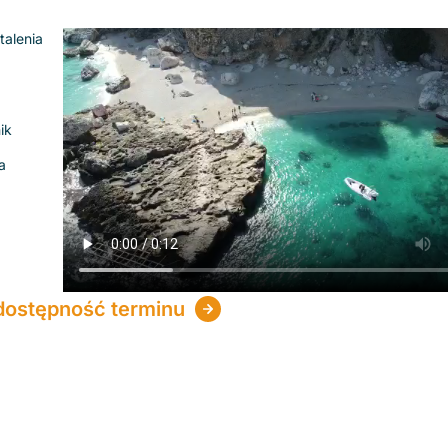
talenia
ik
a
dostępność terminu