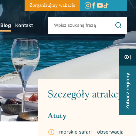
Zorganizujmy wakacje
Blog
Kontakt
Zobacz regiony
Szczegóły atrakcji
Atuty
morskie safari – obserwacja