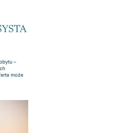
SYSTA
obytu –
ych
ferta może