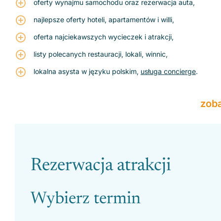
oferty wynajmu samochodu oraz rezerwacja auta,
najlepsze oferty hoteli, apartamentów i willi,
oferta najciekawszych wycieczek i atrakcji,
listy polecanych restauracji, lokali, winnic,
lokalna asysta w języku polskim,
usługa concierge
.
zob
Please leave this field empty.
Rezerwacja atrakcji
Wybierz termin