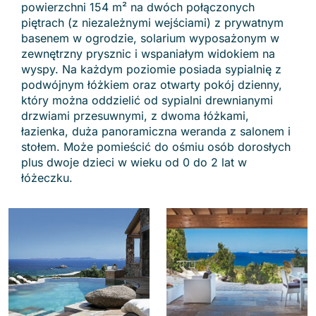
powierzchni 154 m² na dwóch połączonych
piętrach (z niezależnymi wejściami) z prywatnym
basenem w ogrodzie, solarium wyposażonym w
zewnętrzny prysznic i wspaniałym widokiem na
wyspy. Na każdym poziomie posiada sypialnię z
podwójnym łóżkiem oraz otwarty pokój dzienny,
który można oddzielić od sypialni drewnianymi
drzwiami przesuwnymi, z dwoma łóżkami,
łazienka, duża panoramiczna weranda z salonem i
stołem. Może pomieścić do ośmiu osób dorosłych
plus dwoje dzieci w wieku od 0 do 2 lat w
łóżeczku.