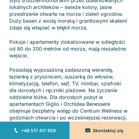
stylu śródziemnomorskim przez utalentowanych
lokalnych architeków – świeże kolory, jasne
przestrzenie otwarte na morze i zieleń ogrodów.
Duży basen z wodą morską i granitowymi skałami
zdaje się wtapiać w błękit morza.
Pokoje i apartamenty zlokalizowane w odległości
od 80 do 200 metrów od morza, mają niezależne
wejście.
Posiadają wyposażoną zadaszoną werandę,
łazienkę z prysznicem, suszarką do włosów,
klimatyzację, telefon, sejf, TV, minibar, szlafroki
dla dorosłych i ręczniki plażowe. Na życzenie
oddzielne łóżka. Dla dorosłych pobyt w
apartamentach Giglio i Orchidea Benessere
obejmuje bezpłatny wstęp do Centrum Wellness w
godzinach otwarcia i po wcześniejszej rezerwacji,
z korzystaniem z basenów Thalasso, siłowni
+48 517 417 659
Skontaktuj się
cardio-fitness i strefy relaksu.