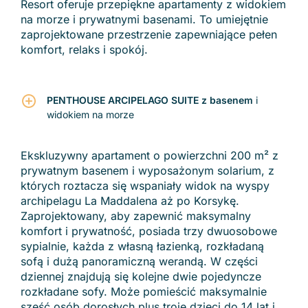
Resort oferuje przepiękne apartamenty z widokiem
na morze i prywatnymi basenami. To umiejętnie
zaprojektowane przestrzenie zapewniające pełen
komfort, relaks i spokój.
PENTHOUSE ARCIPELAGO SUITE z basenem
i
widokiem na morze
Ekskluzywny apartament o powierzchni 200 m² z
prywatnym basenem i wyposażonym solarium, z
których roztacza się wspaniały widok na wyspy
archipelagu La Maddalena aż po Korsykę.
Zaprojektowany, aby zapewnić maksymalny
komfort i prywatność, posiada trzy dwuosobowe
sypialnie, każda z własną łazienką, rozkładaną
sofą i dużą panoramiczną werandą. W części
dziennej znajdują się kolejne dwie pojedyncze
rozkładane sofy. Może pomieścić maksymalnie
sześć osób dorosłych plus troje dzieci do 14 lat i