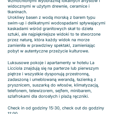
wzmocnionymi wyobraźnią lokalnych artystów i
widocznymi w użytym drewnie, ceramice i
tkaninach.
Urokliwy basen z wodą morską z barem typu
swim-up i delikatnymi wodospadami spływającymi
kaskadami wśród granitowych skał to dzieła
sztuki, ale najpiękniejsze widoki to te stworzone
przez naturę, która każdy widok na morze
zamieniła w prawdziwy spektakl, zamieniając
pobyt w autentyczne przeżycie kulturowe.
Luksusowe pokoje i apartamenty w hotelu La
Licciola znajdują się na parterze lub pierwszym
piętrze i wszystkie dysponują przestronną,
zadaszoną i umeblowaną werandą, łazienką z
prysznicem, suszarką do włosów, klimatyzacją,
telefonem, telewizorem, sejfem, minibarem,
szlafrokami dla dorosłych i plażą ręczniki.
Check in od godziny 15:30, check out do godziny
11:00.