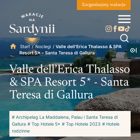
Zorganizujmy wakacje
Start
/
Noclegi
/
Valle dell’Erica Thalasso & SPA
Resort 5* – Santa Teresa di Gallura
Valle dell’Erica Thalasso
& SPA Resort 5* - Santa
Teresa di Gallura
# Archipelag La Maddalena, Palau i Santa Teresa di
Gallura
# Top Hotele 5*
# Top Hotele 2023
# Hotele
rodzinne