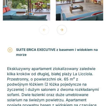
SUITE ERICA EXECUTIVE z basenem i widokiem na
morze
Ekskluzywny apartament zlokalizowany zaledwie
kilka kroków od długiej, białej plaży La Licciola.
Przestronny, o powierzchni ok. 65 m² z
podwójnym łóżkiem (2 łóżka pojedyncze na
życzenie) i dużym salonem z dwoma rozkładanymi
sofami. Dwie łazienki oraz duże umeblowane
solarium na świeżym powietrzu. Apartament
posiada prywatny basen z widokiem na czarujące