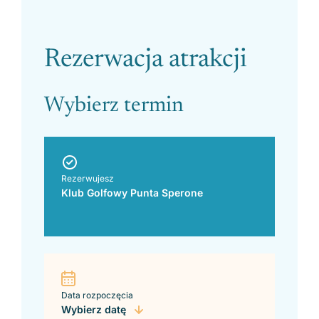
Please leave this field empty.
Rezerwacja atrakcji
Wybierz termin
Rezerwujesz
Klub Golfowy Punta Sperone
Data rozpoczęcia
Wybierz datę