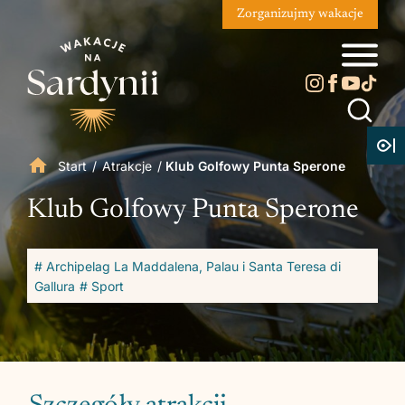
Zorganizujmy wakacje
Start
/
Atrakcje
/
Klub Golfowy Punta Sperone
Klub Golfowy Punta Sperone
# Archipelag La Maddalena, Palau i Santa Teresa di
Gallura
# Sport