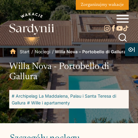
Zorganizujmy wakacje
Start
/
Noclegi
/
Willa Nova – Portobello di Gallura
Willa Nova - Portobello di
Gallura
# Archipelag La Maddalena, Palau i Santa Teresa di
Gallura
# Wille i apartamenty