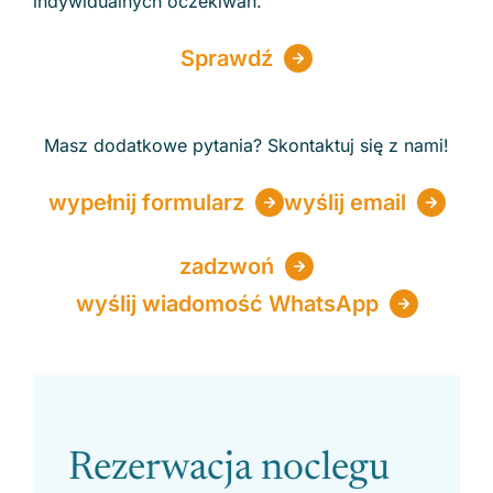
indywidualnych oczekiwań.
Sprawdź
Masz dodatkowe pytania? Skontaktuj się z nami!
wypełnij formularz
wyślij email
zadzwoń
wyślij wiadomość WhatsApp
Please leave this field empty.
Rezerwacja noclegu