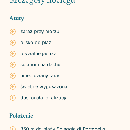
Szczegóły noclegu
Atuty
zaraz przy morzu
blisko do plaż
prywatne jacuzzi
solarium na dachu
umeblowany taras
świetnie wyposażona
doskonała lokalizacja
Położenie
350 m do plaży Spiaggia di Portobello