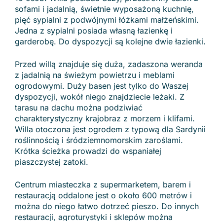
sofami i jadalnią, świetnie wyposażoną kuchnię,
pięć sypialni z podwójnymi łóżkami małżeńskimi.
Jedna z sypialni posiada własną łazienkę i
garderobę. Do dyspozycji są kolejne dwie łazienki.
Przed willą znajduje się duża, zadaszona weranda
z jadalnią na świeżym powietrzu i meblami
ogrodowymi. Duży basen jest tylko do Waszej
dyspozycji, wokół niego znajdziecie leżaki. Z
tarasu na dachu można podziwiać
charakterystyczny krajobraz z morzem i klifami.
Willa otoczona jest ogrodem z typową dla Sardynii
roślinnością i śródziemnomorskim zaroślami.
Krótka ścieżka prowadzi do wspaniałej
piaszczystej zatoki.
Centrum miasteczka z supermarketem, barem i
restauracją oddalone jest o około 600 metrów i
można do niego łatwo dotrzeć pieszo. Do innych
restauracji, agroturystyki i sklepów można