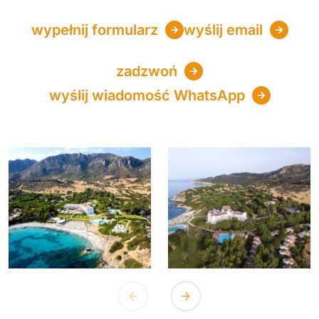
wypełnij formularz
wyślij email
zadzwoń
wyślij wiadomość WhatsApp