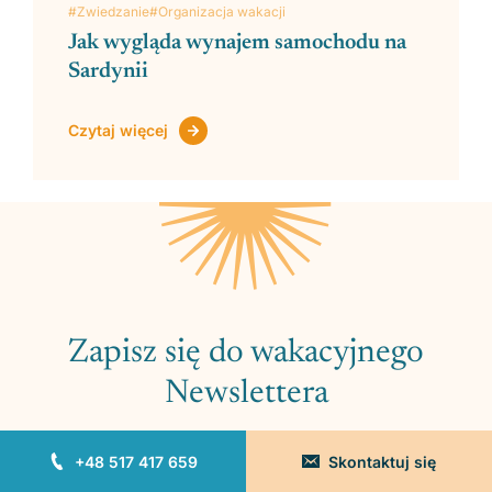
#Zwiedzanie
#Organizacja wakacji
Jak wygląda wynajem samochodu na
Sardynii
Czytaj więcej
Zapisz się do wakacyjnego
Newslettera
Zapisz się do naszego newslettera, aby nie
+48 517 417 659
Skontaktuj się
ominęła Cię żadna z naszych wyjątkowych ofert.