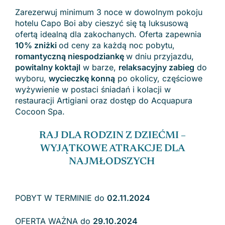
Zarezerwuj minimum 3 noce w dowolnym pokoju
hotelu Capo Boi aby cieszyć się tą luksusową
ofertą idealną dla zakochanych. Oferta zapewnia
10% zniżki
od ceny za każdą noc pobytu,
romantyczną niespodziankę
w dniu przyjazdu,
powitalny koktajl
w barze,
relaksacyjny zabieg
do
wyboru,
wycieczkę konną
po okolicy, częściowe
wyżywienie w postaci śniadań i kolacji w
restauracji Artigiani oraz dostęp do Acquapura
Cocoon Spa.
RAJ DLA RODZIN Z DZIEĆMI –
WYJĄTKOWE ATRAKCJE DLA
NAJMŁODSZYCH
POBYT W TERMINIE do
02.11.2024
OFERTA WAŻNA do
29.10.2024