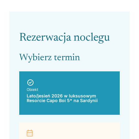
Please leave this field empty.
Rezerwacja noclegu
Wybierz termin
Zobacz regiony
Obiekt
Lato/jesień 2026 w luksusowym
Resorcie Capo Boi 5* na Sardynii