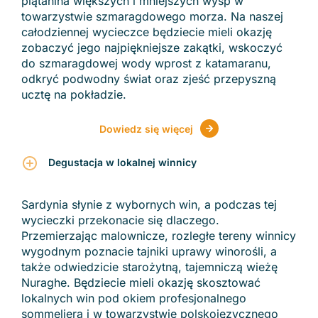
plątanina większych i mniejszych wysp w
towarzystwie szmaragdowego morza. Na naszej
całodziennej wycieczce będziecie mieli okazję
zobaczyć jego najpiękniejsze zakątki, wskoczyć
do szmaragdowej wody wprost z katamaranu,
odkryć podwodny świat oraz zjeść przepyszną
ucztę na pokładzie.
Dowiedz się więcej
Degustacja w lokalnej winnicy
Sardynia słynie z wybornych win, a podczas tej
wycieczki przekonacie się dlaczego.
Przemierzając malownicze, rozległe tereny winnicy
wygodnym poznacie tajniki uprawy winorośli, a
także odwiedzicie starożytną, tajemniczą wieżę
Nuraghe. Będziecie mieli okazję skosztować
lokalnych win pod okiem profesjonalnego
sommeliera i w towarzystwie polskojęzycznego