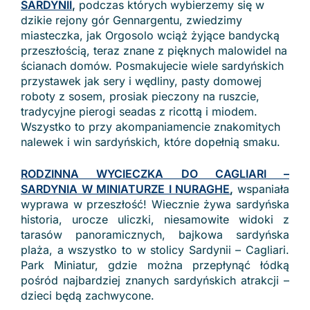
SARDYNII
,
podczas których wybierzemy się w
dzikie rejony gór Gennargentu, zwiedzimy
miasteczka, jak Orgosolo wciąż żyjące bandycką
przeszłością, teraz znane z pięknych malowidel na
ścianach domów. Posmakujecie wiele sardyńskich
przystawek jak sery i wędliny, pasty domowej
roboty z sosem, prosiak pieczony na ruszcie,
tradycyjne pierogi seadas z ricottą i miodem.
Wszystko to przy akompaniamencie znakomitych
nalewek i win sardyńskich, które dopełnią smaku.
RODZINNA WYCIECZKA DO CAGLIARI –
SARDYNIA W MINIATURZE I NURAGHE
,
wspaniała
wyprawa w przeszłość! Wiecznie żywa sardyńska
historia, urocze uliczki, niesamowite widoki z
tarasów panoramicznych, bajkowa sardyńska
plaża, a wszystko to w stolicy Sardynii – Cagliari.
Park Miniatur, gdzie można przepłynąć łódką
pośród najbardziej znanych sardyńskich atrakcji –
dzieci będą zachwycone.