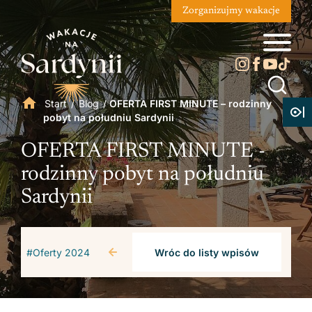
Zorganizujmy wakacje
Start
/
Blog
/
OFERTA FIRST MINUTE – rodzinny
pobyt na południu Sardynii
OFERTA FIRST MINUTE -
rodzinny pobyt na południu
Sardynii
#Oferty 2024
Wróc do listy wpisów