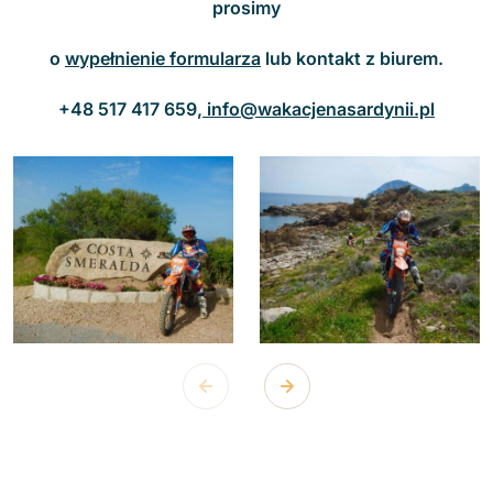
prosimy
o
wypełnienie formularza
lub kontakt z biurem.
+48 517 417 659,
info@wakacjenasardynii.pl