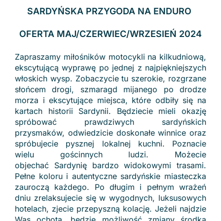
SARDYŃSKA PRZYGODA NA ENDURO
OFERTA MAJ/CZERWIEC/WRZESIEŃ 2024
Zapraszamy miłośników motocykli na kilkudniową,
ekscytującą wyprawę po jednej z najpiękniejszych
włoskich wysp. Zobaczycie tu szerokie, rozgrzane
słońcem drogi, szmaragd mijanego po drodze
morza i ekscytujące miejsca, które odbiły się na
kartach historii Sardynii. Będziecie mieli okazję
spróbować prawdziwych sardyńskich
przysmaków, odwiedzicie doskonałe winnice oraz
spróbujecie pysznej lokalnej kuchni. Poznacie
wielu gościnnych ludzi. Możecie
objechać Sardynię bardzo widokowymi trasami.
Pełne koloru i autentyczne sardyńskie miasteczka
zauroczą każdego. Po długim i pełnym wrażeń
dniu zrelaksujecie się w wygodnych, luksusowych
hotelach, zjecie przepyszną kolację. Jeżeli najdzie
Was ochota, będzie możliwość zmiany środka