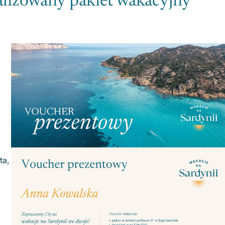
alizowany pakiet wakacyjny
ą
ta,