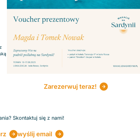
z
ską
Zarezerwuj teraz!
ia? Skontaktuj się z nami!
arz
wyślij email