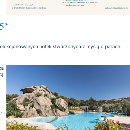
 5*
lekcjonowanych hoteli stworzonych z myślą o parach.
ca
tą
e z