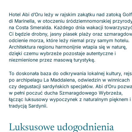
Hotel Abi d’Oru leży w rajskim zakątku nad zatoką Gol
di Marinella, w otoczeniu śródziemnomorskiej przyrody
na Costa Smeralda. Każdego dnia wakacji towarzyszy
Ci będzie drobny, jasny piasek plaży oraz szmaragdo
odcienie morza, które leży niemal przy samym hotelu.
Architektura regionu harmonijnie wtapia się w naturę,
dzięki czemu wybrzeże pozostaje autentyczne i
niezmienione przez masową turystykę.
To doskonała baza do odkrywania lokalnej kultury, rej
po archipelagu La Maddalena, odwiedzin w winnicach
czy degustacji sardyńskich specjałów. Abi d’Oru pozwa
w pełni poczuć ducha Szmaragdowego Wybrzeża,
łącząc luksusowy wypoczynek z naturalnym pięknem i
tradycją Sardynii.
Luksusowe udogodnienia