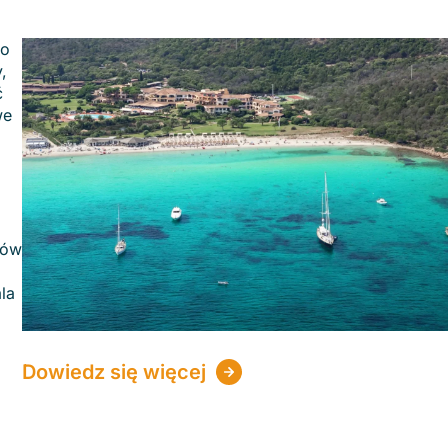
fo
,
ć
we
sów
la
Dowiedz się więcej