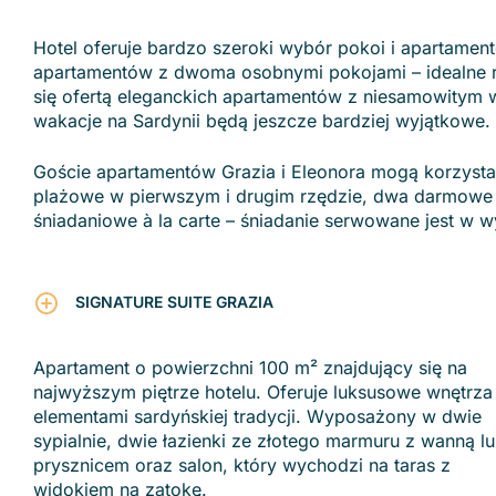
Hotel oferuje bardzo szeroki wybór pokoi i apartamen
apartamentów z dwoma osobnymi pokojami – idealne r
się ofertą eleganckich apartamentów z niesamowitym
wakacje na Sardynii będą jeszcze bardziej wyjątkowe.
Goście apartamentów Grazia i Eleonora mogą korzystać
plażowe w pierwszym i drugim rzędzie, dwa darmowe 
śniadaniowe à la carte – śniadanie serwowane jest w wy
SIGNATURE SUITE GRAZIA
Apartament o powierzchni 100 m² znajdujący się na
najwyższym piętrze hotelu. Oferuje luksusowe wnętrza
elementami sardyńskiej tradycji. Wyposażony w dwie
sypialnie, dwie łazienki ze złotego marmuru z wanną l
prysznicem oraz salon, który wychodzi na taras z
widokiem na zatokę.