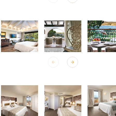
ny
az
 z