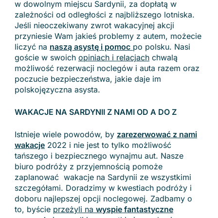
w dowolnym miejscu Sardynii, za dopłatą w
zależności od odległości z najbliższego lotniska.
Jeśli nieoczekiwany zwrot wakacyjnej akcji
przyniesie Wam jakieś problemy z autem, możecie
liczyć na
naszą asystę i pomoc
po polsku. Nasi
goście w swoich
opiniach i relacjach
chwalą
możliwość rezerwacji noclegów i auta razem oraz
poczucie bezpieczeństwa, jakie daje im
polskojęzyczna asysta.
WAKACJE NA SARDYNII Z NAMI OD A DO Z
Istnieje wiele powodów, by
zarezerwować z nami
wakacje
2022 i nie jest to tylko możliwość
tańszego i bezpiecznego wynajmu aut. Nasze
biuro podróży z przyjemnością pomoże
zaplanować wakacje na Sardynii ze wszystkimi
szczegółami. Doradzimy w kwestiach podróży i
doboru najlepszej opcji noclegowej. Zadbamy o
to, byście
przeżyli na
wyspie fantastyczne