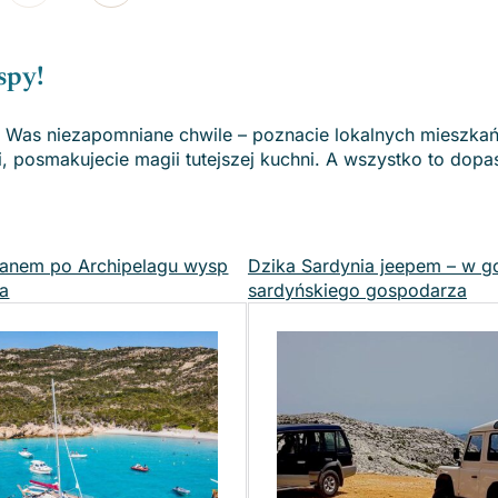
spy!
a Was niezapomniane chwile – poznacie lokalnych mieszka
i, posmakujecie magii tutejszej kuchni. A wszystko to dop
ranem po Archipelagu wysp
Dzika Sardynia jeepem – w go
a
sardyńskiego gospodarza