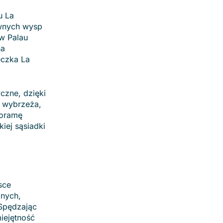
u La
ównych wysp
 w Palau
na
eczka La
czne, dzięki
i wybrzeża,
noramę
kiej sąsiadki
sce
dnych,
 Spędzając
iejętność