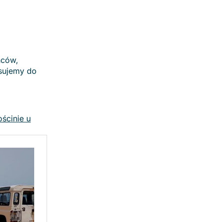
ńców,
asujemy do
ścinie u