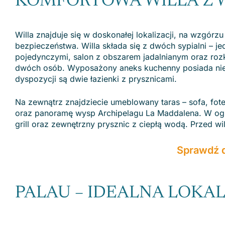
KOMFORTOWA WILLA Z 
Willa znajduje się w doskonałej lokalizacji, na wzgórzu
bezpieczeństwa. Willa składa się z dwóch sypialni – j
pojedynczymi, salon z obszarem jadalnianym oraz rozk
dwóch osób. Wyposażony aneks kuchenny posiada nie
dyspozycji są dwie łazienki z prysznicami.
Na zewnątrz znajdziecie umeblowany taras – sofa, fot
oraz panoramę wysp Archipelagu La Maddalena. W ogród
grill oraz zewnętrzny prysznic z ciepłą wodą. Przed wi
Sprawdź 
PALAU – IDEALNA LOKAL