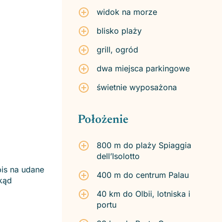
widok na morze
blisko plaży
grill, ogród
dwa miejsca parkingowe
świetnie wyposażona
Położenie
800 m do plaży Spiaggia
dell’Isolotto
pis na udane
400 m do centrum Palau
skąd
40 km do Olbii, lotniska i
portu