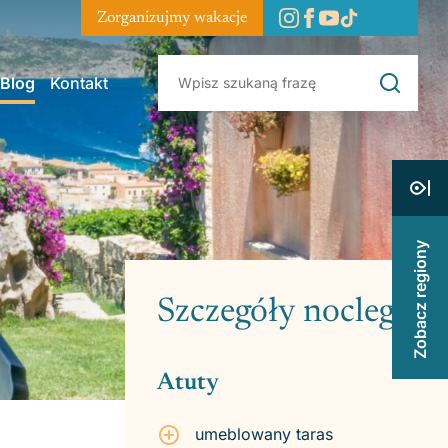
Zorganizujmy wakacje
Blog
Kontakt
Zobacz regiony
Szczegóły noclegu
Atuty
umeblowany taras