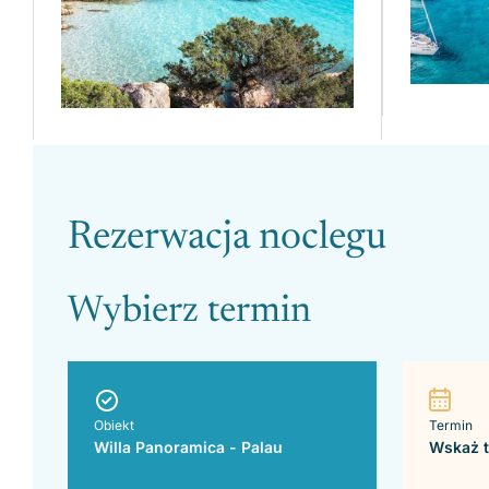
Please leave this field empty.
Rezerwacja noclegu
Wybierz termin
Obiekt
Termin
Willa Panoramica - Palau
Wskaż t