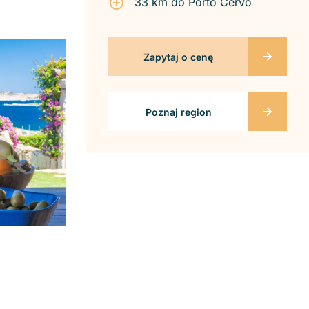
33 km do Porto Cervo
Zapytaj o cenę
Poznaj region