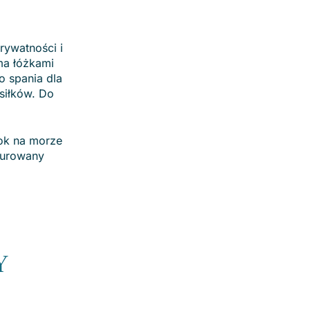
rywatności i
ma łóżkami
o spania dla
siłków. Do
dok na morze
murowany
Y