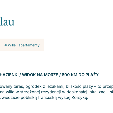
lau
# Wille i apartamenty
 2 ŁAZIENKI / WIDOK NA MORZE / 800 KM DO PLAŻY
wany taras, ogródek z leżakami, bliskość plaży – to prze
a willa w strzeżonej rezydencji w doskonałej lokalizacji, 
dwiedzicie pobliską francuską wyspę Korsykę.