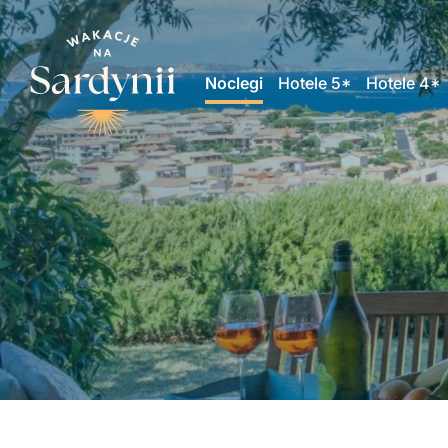
Noclegi
Hotele 5*
Hotele 4*