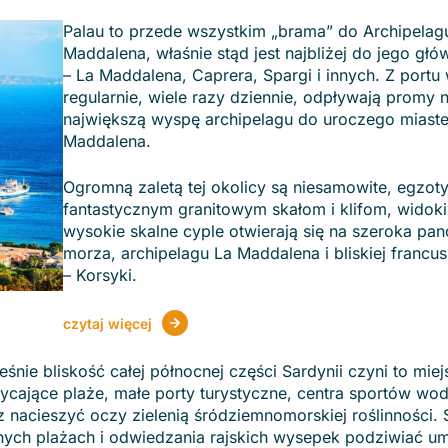
Palau to przede wszystkim „brama” do Archipelag
Maddalena, właśnie stąd jest najbliżej do jego gł
– La Maddalena, Caprera, Spargi i innych. Z portu
regularnie, wiele razy dziennie, odpływają promy 
największą wyspę archipelagu do uroczego miast
Maddalena.
Ogromną zaletą tej okolicy są niesamowite, egzoty
fantastycznym granitowym skałom i klifom, widok
wysokie skalne cyple otwierają się na szeroka pa
morza, archipelagu La Maddalena i bliskiej francus
– Korsyki.
czytaj więcej
śnie bliskość całej północnej części Sardynii czyni to miej
cające plaże, małe porty turystyczne, centra sportów wo
z nacieszyć oczy zielenią śródziemnomorskiej roślinności.
ych plażach i odwiedzania rajskich wysepek podziwiać um