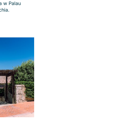
a w Palau
chia.