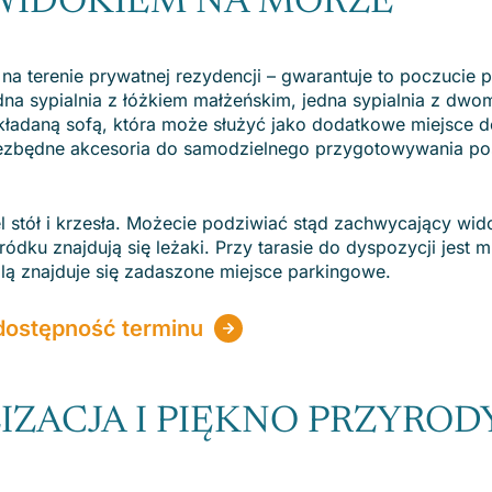
WIDOKIEM NA MORZE
 na terenie prywatnej rezydencji – gwarantuje to poczucie p
edna sypialnia z łóżkiem małżeńskim, jedna sypialnia z dwo
ładaną sofą, która może służyć jako dodatkowe miejsce d
zbędne akcesoria do samodzielnego przygotowywania po
el stół i krzesła. Możecie podziwiać stąd zachwycający wi
ku znajdują się leżaki. Przy tarasie do dyspozycji jest 
llą znajduje się zadaszone miejsce parkingowe.
dostępność terminu
IZACJA I PIĘKNO PRZYROD