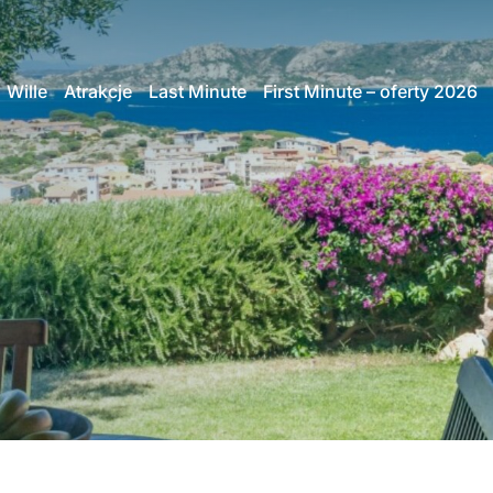
Wille
Atrakcje
Last Minute
First Minute – oferty 2026