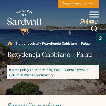
Zorganizujmy wakacje
Start
/
Noclegi
/
Rezydencja Gabbiano – Palau
Rezydencja Gabbiano - Palau
# Archipelag La Maddalena, Palau i Santa Teresa di
Gallura
# Wille i apartamenty