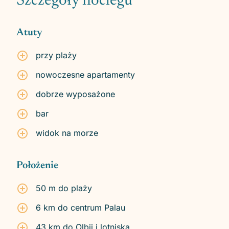
Szczegóły noclegu
Atuty
przy plaży
nowoczesne apartamenty
dobrze wyposażone
bar
widok na morze
Położenie
50 m do plaży
6 km do centrum Palau
43 km do Olbii i lotniska