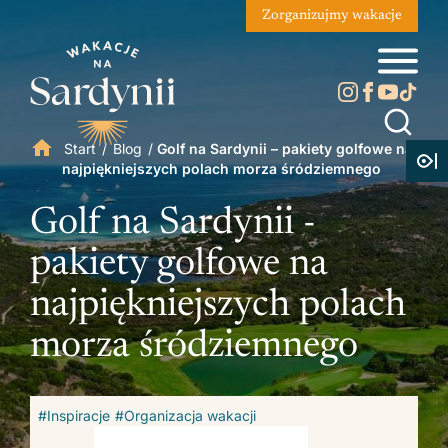
Zorganizujmy wakacje
Start
/
Blog
/
Golf na Sardynii – pakiety golfowe na
najpiękniejszych polach morza śródziemnego
Golf na Sardynii -
pakiety golfowe na
najpiękniejszych polach
morza śródziemnego
#Inspiracje
#Organizacja wakacji