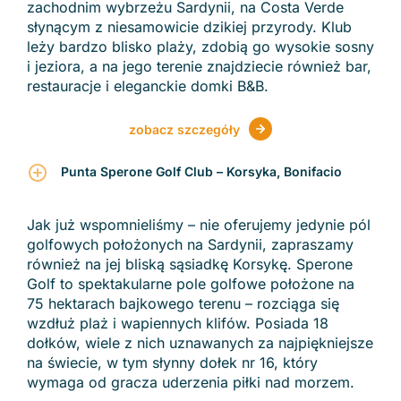
zachodnim wybrzeżu Sardynii, na Costa Verde
słynącym z niesamowicie dzikiej przyrody. Klub
leży bardzo blisko plaży, zdobią go wysokie sosny
i jeziora, a na jego terenie znajdziecie również bar,
restauracje i eleganckie domki B&B.
zobacz szczegóły
Punta Sperone Golf Club – Korsyka, Bonifacio
Jak już wspomnieliśmy – nie oferujemy jedynie pól
golfowych położonych na Sardynii, zapraszamy
również na jej bliską sąsiadkę Korsykę. Sperone
Golf to spektakularne pole golfowe położone na
75 hektarach bajkowego terenu – rozciąga się
wzdłuż plaż i wapiennych klifów. Posiada 18
dołków, wiele z nich uznawanych za najpiękniejsze
na świecie, w tym słynny dołek nr 16, który
wymaga od gracza uderzenia piłki nad morzem.