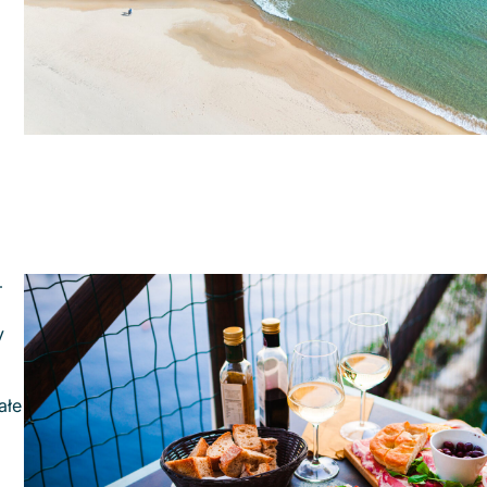
–
y
ałe