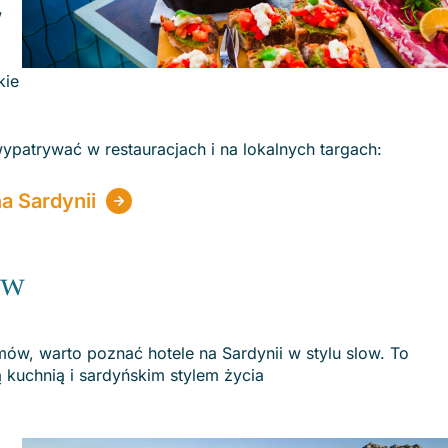
w
kie
ypatrywać w restauracjach i na lokalnych targach:
a Sardynii
low
ów, warto poznać hotele na Sardynii w stylu slow. To
ą kuchnią i sardyńskim stylem życia